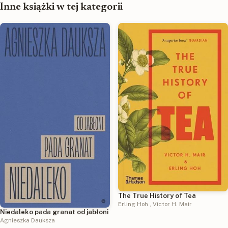
Inne książki w tej kategorii
The True History of Tea
Erling Hoh
,
Victor H. Mair
Niedaleko pada granat od jabłoni
Agnieszka Dauksza