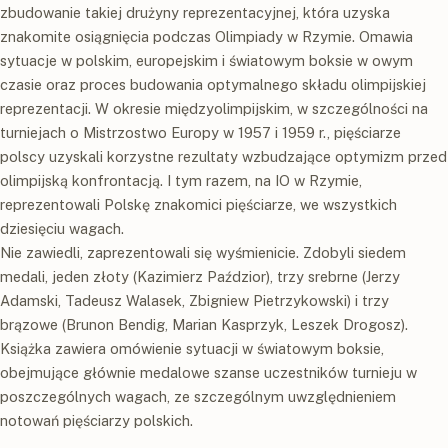
zbudowanie takiej drużyny reprezentacyjnej, która uzyska
znakomite osiągnięcia podczas Olimpiady w Rzymie. Omawia
sytuacje w polskim, europejskim i światowym boksie w owym
czasie oraz proces budowania optymalnego składu olimpijskiej
reprezentacji. W okresie międzyolimpijskim, w szczególności na
turniejach o Mistrzostwo Europy w 1957 i 1959 r., pięściarze
polscy uzyskali korzystne rezultaty wzbudzające optymizm przed
olimpijską konfrontacją. I tym razem, na IO w Rzymie,
reprezentowali Polskę znakomici pięściarze, we wszystkich
dziesięciu wagach.
Nie zawiedli, zaprezentowali się wyśmienicie. Zdobyli siedem
medali, jeden złoty (Kazimierz Paździor), trzy srebrne (Jerzy
Adamski, Tadeusz Walasek, Zbigniew Pietrzykowski) i trzy
brązowe (Brunon Bendig, Marian Kasprzyk, Leszek Drogosz).
Książka zawiera omówienie sytuacji w światowym boksie,
obejmujące głównie medalowe szanse uczestników turnieju w
poszczególnych wagach, ze szczególnym uwzględnieniem
notowań pięściarzy polskich.