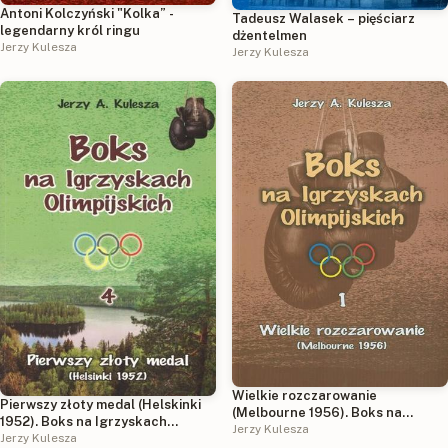
Antoni Kolczyński "Kolka” -
Tadeusz Walasek – pięściarz
legendarny król ringu
dżentelmen
Jerzy Kulesza
Jerzy Kulesza
Wielkie rozczarowanie
Pierwszy złoty medal (Helskinki
(Melbourne 1956). Boks na
1952). Boks na Igrzyskach
Igrzyskach Olimpijskich. Tom 1
Jerzy Kulesza
Olimpijskich. Tom 4
Jerzy Kulesza