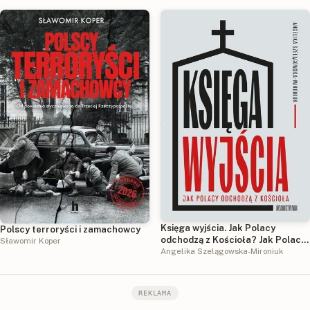
Księga wyjścia. Jak Polacy
Polscy terroryści i zamachowcy
odchodzą z Kościoła? Jak Polacy
Sławomir Koper
odchodzą z Kościoła?
Angelika Szelągowska-Mironiuk
REKLAMA