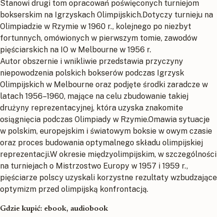
Stanowi drugi tom opracowań poświęconych turniejom
bokserskim na Igrzyskach Olimpijskich.Dotyczy turnieju na
Olimpiadzie w Rzymie w 1960 r., kolejnego po niezbyt
fortunnych, omówionych w pierwszym tomie, zawodów
pięściarskich na IO w Melbourne w 1956 r.
Autor obszernie i wnikliwie przedstawia przyczyny
niepowodzenia polskich bokserów podczas Igrzysk
Olimpijskich w Melbourne oraz podjęte środki zaradcze w
latach 1956–1960, mające na celu zbudowanie takiej
drużyny reprezentacyjnej, która uzyska znakomite
osiągnięcia podczas Olimpiady w Rzymie.Omawia sytuacje
w polskim, europejskim i światowym boksie w owym czasie
oraz proces budowania optymalnego składu olimpijskiej
reprezentacji.W okresie międzyolimpijskim, w szczególności
na turniejach o Mistrzostwo Europy w 1957 i 1959 r.,
pięściarze polscy uzyskali korzystne rezultaty wzbudzające
optymizm przed olimpijską konfrontacją.
Gdzie kupić: ebook, audiobook