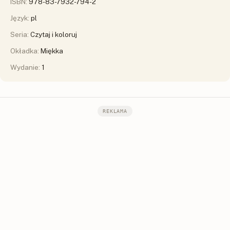
ISBN:
978-83-7932-794-2
Język:
pl
Seria:
Czytaj i koloruj
Okładka:
Miękka
Wydanie:
1
REKLAMA