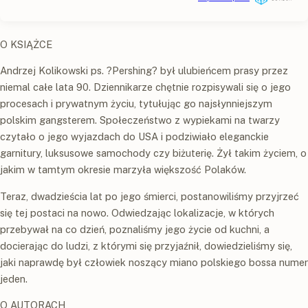
O KSIĄŻCE
Andrzej Kolikowski ps. ?Pershing? był ulubieńcem prasy przez
niemal całe lata 90. Dziennikarze chętnie rozpisywali się o jego
procesach i prywatnym życiu, tytułując go najsłynniejszym
polskim gangsterem. Społeczeństwo z wypiekami na twarzy
czytało o jego wyjazdach do USA i podziwiało eleganckie
garnitury, luksusowe samochody czy biżuterię. Żył takim życiem, o
jakim w tamtym okresie marzyła większość Polaków.
Teraz, dwadzieścia lat po jego śmierci, postanowiliśmy przyjrzeć
się tej postaci na nowo. Odwiedzając lokalizacje, w których
przebywał na co dzień, poznaliśmy jego życie od kuchni, a
docierając do ludzi, z którymi się przyjaźnił, dowiedzieliśmy się,
jaki naprawdę był człowiek noszący miano polskiego bossa numer
jeden.
O AUTORACH