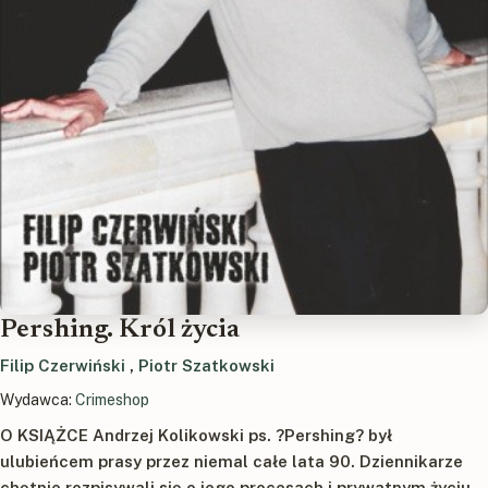
Pershing. Król życia
Filip Czerwiński
,
Piotr Szatkowski
Wydawca:
Crimeshop
O KSIĄŻCE Andrzej Kolikowski ps. ?Pershing? był
ulubieńcem prasy przez niemal całe lata 90. Dziennikarze
chętnie rozpisywali się o jego procesach i prywatnym życiu,