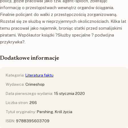
policji, gdzie pracował jako tzw. agent-śpioch, zbierając
informację o przestępstwach wewnątrz organów ściągania.
Finalnie policjant do walki z przestępczością zorganizowaną.
Rozstał się ze służbą w nieprzyjemnych okolicznościach. Kilka lat
temu pracował jako najemnik, broniąc statki przed somalijskimi
piratami. Współautor książki ?Służby specjalne ? podwójna
przykrywka?.
Dodatkowe informacje
Kategoria:
Literatura faktu
Wydawca:
Crimeshop
Data pierwszego wydania:
15 stycznia 2020
Liczba stron:
266
Tytuł oryginalny:
Pershing. Król życia
ISBN:
9788395603709