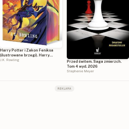
Harry Potter i Zakon Feniksa
(ilustrowane brzegi). Harry
Potter
J.K. Rowling
Przed świtem. Saga zmierzch.
Tom 4 wyd. 2026
Stephenie Meyer
REKLAMA