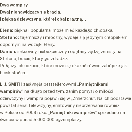
Dwa wampiry.
Dwaj nienawidzący się bracia.
I piękna dziewczyna, której obaj pragną...
Elena:
piękna i popularna, może mieć każdego chłopaka.
Stefano:
tajemniczy i mroczny, wydaje się jedynym chłopakiem
odpornym na wdzięki Eleny.
Damon:
seksowny, niebezpieczny i opętany żądzą zemsty na
Stefano, bracie, który go zdradził.
Połączy ich uczucie, które może się okazać równie zabójcze jak
blask słońca…
L. J. SMITH
zasłynęła bestsellerowymi „
Pamiętnikami
wampirów
” na długo przed tym, zanim pomysł o miłości
dziewczyny i wampira pojawił się w „Zmierzchu”. Na ich podstawie
powstał serial telewizyjny, emitowany nieprzerwanie również
w Polsce od 2009 roku. „
Pamiętniki wampirów
” sprzedano na
świecie w ponad 5 000 000 egzemplarzy.