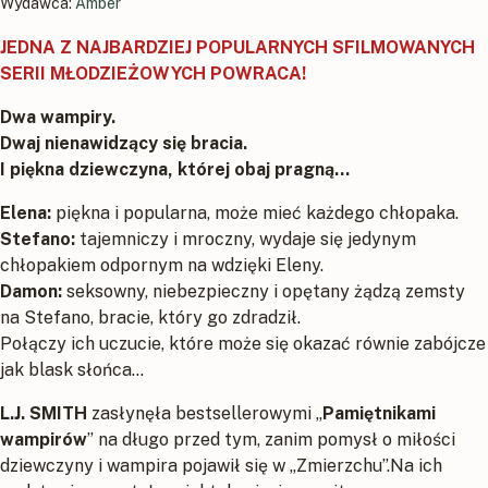
Wydawca:
Amber
JEDNA Z NAJBARDZIEJ POPULARNYCH SFILMOWANYCH
SERII MŁODZIEŻOWYCH POWRACA!
Dwa wampiry.
Dwaj nienawidzący się bracia.
I piękna dziewczyna, której obaj pragną...
Elena:
piękna i popularna, może mieć każdego chłopaka.
Stefano:
tajemniczy i mroczny, wydaje się jedynym
chłopakiem odpornym na wdzięki Eleny.
Damon:
seksowny, niebezpieczny i opętany żądzą zemsty
na Stefano, bracie, który go zdradził.
Połączy ich uczucie, które może się okazać równie zabójcze
jak blask słońca…
L.J. SMITH
zasłynęła bestsellerowymi „
Pamiętnikami
wampirów
” na długo przed tym, zanim pomysł o miłości
dziewczyny i wampira pojawił się w „Zmierzchu”.Na ich