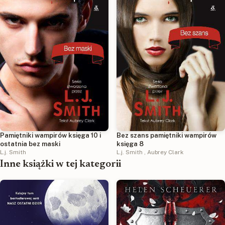
Bez szans pamiętniki wampirów
Pamiętniki wampirów księga 10 i
księga 8
ostatnia bez maski
L.j. Smith
,
Aubrey Clark
L.j. Smith
Inne książki w tej kategorii