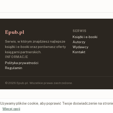
SERWIS
Epub.pl
Książki i e-booki
Serwis, w którym znajdziesz najlepsze
Autorzy
książki i e-booki oraz porównasz oferty
Wydawcy
księgarni partnerskich.
Kontakt
INFORMACJE
Polityka prywatności
Regulamin
© 2026 Epub.pl. Wszelkie prawa zastrzeżone.
Używamy plików cookie, aby poprawić Twoje doświadczenie na stroni
Więcej opcji