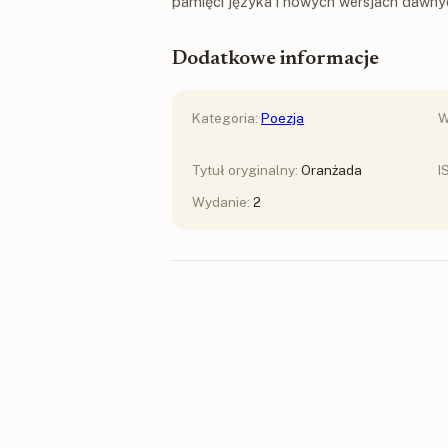
pamięci języka i nowych wersjach dawny
Dodatkowe informacje
Kategoria:
Poezja
W
Tytuł oryginalny:
Oranżada
I
Wydanie:
2