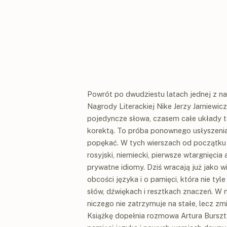
Powrót po dwudziestu latach jednej z na
Nagrody Literackiej Nike Jerzy Jarniewic
pojedyncze słowa, czasem całe układy te
korektą. To próba ponownego usłyszenia 
popękać. W tych wierszach od początku ś
rosyjski, niemiecki, pierwsze wtargnięcia 
prywatne idiomy. Dziś wracają już jako 
obcości języka i o pamięci, która nie tyl
słów, dźwiękach i resztkach znaczeń. W n
niczego nie zatrzymuje na stałe, lecz zm
Książkę dopełnia rozmowa Artura Burszty