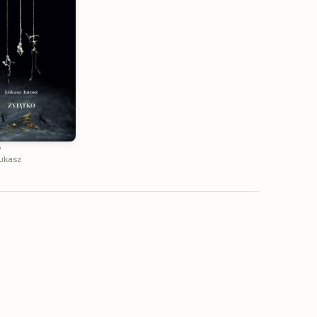
o
Łukasz