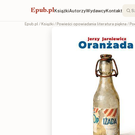
Epub.pl
Książki
Autorzy
Wydawcy
Kontakt
Epub.pl
/
Książki
/
Powieści opowiadania literatura piękna
/
Po