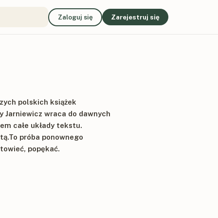
Zaloguj się
Zarejestruj się
zych polskich książek
zy Jarniewicz wraca do dawnych
sem całe układy tekstu.
ektą.To próba ponownego
atowieć, popękać.