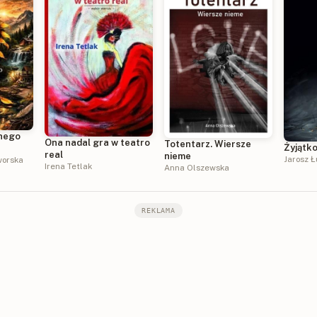
anego
Ona nadal gra w teatro
Totentarz. Wiersze
Żyjątk
real
nieme
Jarosz 
worska
Irena Tetlak
Anna Olszewska
REKLAMA