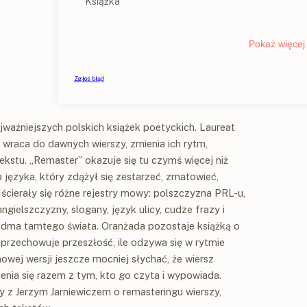
jważniejszych polskich książek poetyckich. Laureat
z wraca do dawnych wierszy, zmienia ich rytm,
kstu. „Remaster” okazuje się tu czymś więcej niż
języka, który zdążył się zestarzeć, zmatowieć,
cierały się różne rejestry mowy: polszczyzna PRL-u,
angielszczyzny, slogany, język ulicy, cudze frazy i
widma tamtego świata. Oranżada pozostaje książką o
e przechowuje przeszłość, ile odzywa się w rytmie
owej wersji jeszcze mocniej słychać, że wiersz
ienia się razem z tym, kto go czyta i wypowiada.
 z Jerzym Jarniewiczem o remasteringu wierszy,