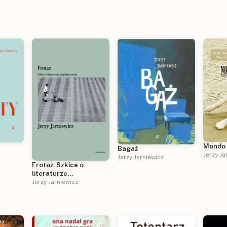
Mondo 
Bagaż
Jerzy Ja
Jerzy Jarniewicz
Frotaż. Szkice o
literaturze
anglojęzycznej
Jerzy Jarniewicz