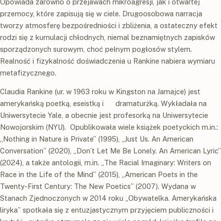
Opowiada zarówno o przejawach mikroagresji, jak i otwartej
przemocy, które zapisują się w ciele. Drugoosobowa narracja
tworzy atmosferę bezpośredniości i zbliżenia, a ostateczny efekt
rodzi się z kumulacji chłodnych, niemal beznamiętnych zapisków
sporządzonych surowym, choć pełnym pogłosów stylem.
Realność i fizykalność doświadczenia u Rankine nabiera wymiaru
metafizycznego.
Claudia Rankine (ur. w 1963 roku w Kingston na Jamajce) jest
amerykańską poetką, eseistką i dramaturżką. Wykładała na
Uniwersytecie Yale, a obecnie jest profesorką na Uniwersytecie
Nowojorskim (NYU). Opublikowała wiele książek poetyckich m.in.:
„Nothing in Nature is Private” (1995), „Just Us. An American
Conversation” (2020), „Don’t Let Me Be Lonely. An American Lyric”
(2024), a także antologii, m.in. „The Racial Imaginary: Writers on
Race in the Life of the Mind” (2015), „American Poets in the
Twenty-First Century: The New Poetics” (2007). Wydana w
Stanach Zjednoczonych w 2014 roku „Obywatelka. Amerykańska
liryka” spotkała się z entuzjastycznym przyjęciem publiczności i