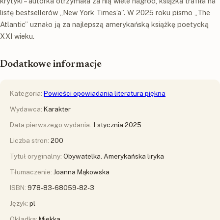
krytyki – autorka otrzymała za nią wiele nagród, książka trafiła na
listę bestsellerów „New York Times’a”. W 2025 roku pismo „The
Atlantic” uznało ją za najlepszą amerykańską książkę poetycką
XXI wieku.
Dodatkowe informacje
Kategoria:
Powieści opowiadania literatura piękna
Wydawca:
Karakter
Data pierwszego wydania:
1 stycznia 2025
Liczba stron:
200
Tytuł oryginalny:
Obywatelka. Amerykańska liryka
Tłumaczenie:
Joanna Mąkowska
ISBN:
978-83-68059-82-3
Język:
pl
Okładka:
Miękka