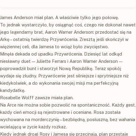
James Anderson miał plan. A właściwie tylko jego połowę.
To jednak wystarczyło, by osiągnąć coś, czego nie dokonał nawet
jego legendarny brat, Aaron Warner Anderson: przedostać się na
Arkę – ostatnią twierdzę Przywrócenia. Zresztą jeśli skończył w
więziennej celi, dla Jamesa to wciąż było zwycięstwo.
Minęła dekada od upadku Przywrócenia. Dziesięć lat odkąd
niesławny duet — Juliette Ferrars i Aaron Warner Anderson —
poprowadził bunt i stworzył Nową Republikę. Teraz spokój
wydaje się złudny. Przywrócenie jest silniejsze i sprytniejsze niż
kiedykolwiek, a do wykonania swojej misji ma perfekcyjną
kandydatkę.
Rosabelle Wolff zawsze miała plan.
Na Arce nie można sobie pozwolić na spontaniczność. Każdy gest,
każdy cień emocji są rejestrowane i oceniane. Rosa została
wychowana na morderczynię – bezbłędną, posłuszną, bez wahania
wcielającą w życie każdy rozkaz.
Kiedy jednak drogi Rosy i Jamesa się przecinają, plan przestaje