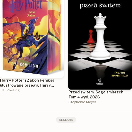
Harry Potter i Zakon Feniksa
(ilustrowane brzegi). Harry
Potter
J.K. Rowling
Przed świtem. Saga zmierzch.
Tom 4 wyd. 2026
Stephenie Meyer
REKLAMA