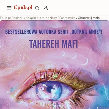
Epub.pl
Epub.pl
/
Książki
/
Książki dla młodzieży
/
Fantastyka
/ Obserwuj mnie