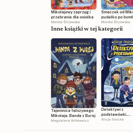
Mikołajowy zaprzęg i
Smaczek od Miko
przebranie dla osiołka
pudełko po bom
Monika Ślizowska
Monika Ślizowska
Inne książki w tej kategorii
Detektywi z
Tajemnica fałszywego
podstawówki.
Mikołaja. Banda z Burej
Tajemnica trene
Alicja Sinicka
Magdalena Witkiewicz
Bombki