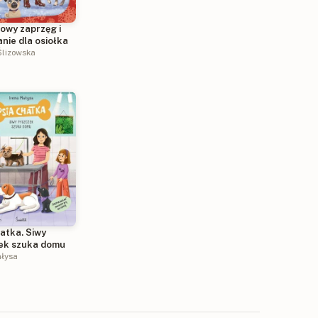
owy zaprzęg i
nie dla osiołka
Ślizowska
atka. Siwy
ek szuka domu
ałysa