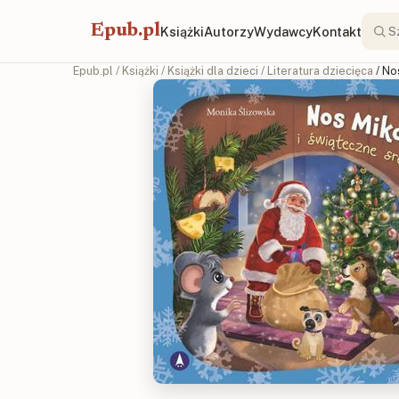
Epub.pl
Książki
Autorzy
Wydawcy
Kontakt
Epub.pl
/
Książki
/
Książki dla dzieci
/
Literatura dziecięca
/ No