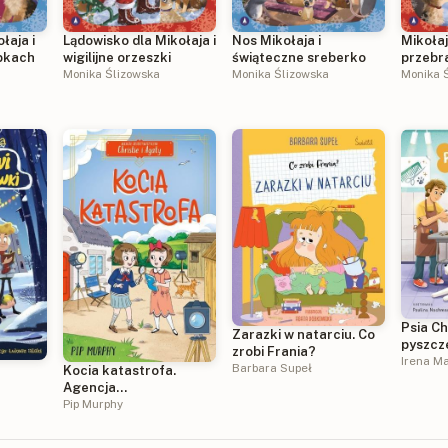
łaja i
Lądowisko dla Mikołaja i
Nos Mikołaja i
Mikołaj
bkach
wigilijne orzeszki
świąteczne sreberko
przebra
Monika Ślizowska
Monika Ślizowska
Monika 
Psia Ch
Zarazki w natarciu. Co
pyszcz
zrobi Frania?
Irena M
Barbara Supeł
Kocia katastrofa.
Agencja
ra
detektywistyczna
Pip Murphy
Christie i Agaty. Tom 8