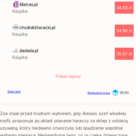
Zoe staje przed trudnym wyborem, gdy Alessio, szef włoskiej
mafii, proponuje jej układ: płacenie haraczy za sklep z odzieżą
używaną, który niedawno otworzyła, lub spędzenie wspólnie
jednego miesiąca. Nieświadoma tego, co ją czeka, dziewczyna