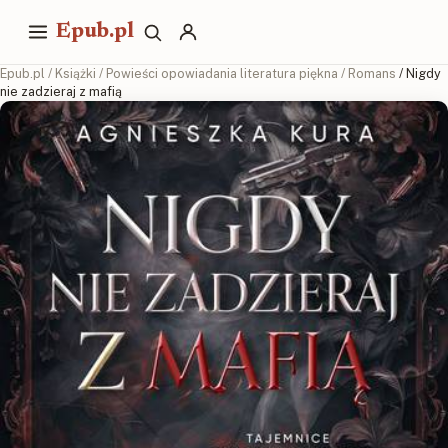
Epub.pl
Epub.pl
/
Książki
/
Powieści opowiadania literatura piękna
/
Romans
/ Nigdy
nie zadzieraj z mafią