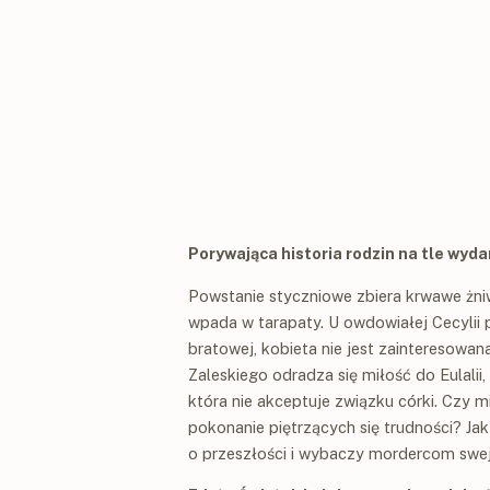
Porywająca historia rodzin na tle wydar
Powstanie styczniowe zbiera krwawe żniw
wpada w tarapaty. U owdowiałej Cecylii p
bratowej, kobieta nie jest zaintereso
Zaleskiego odradza się miłość do Eulalii,
która nie akceptuje związku córki. Czy m
pokonanie piętrzących się trudności? Ja
o przeszłości i wybaczy mordercom swej