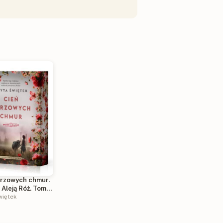
urzowych chmur.
Aleją Róż. Tom 1
więtek