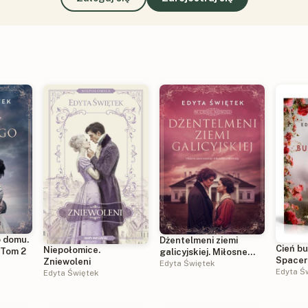
 domu.
Dżentelmeni ziemi
Cień b
Niepołomice.
. Tom 2
galicyjskiej. Miłosne
Spacer 
Zniewoleni
zawirowania i
Edyta Świętek
wyd. 2
Edyta Ś
Edyta Świętek
nieutulone tęsknoty. W
cieniu niewoli. Tom 1