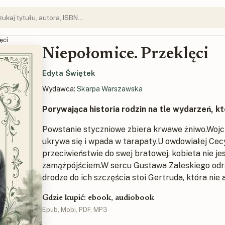
ęci
Niepołomice. Przeklęci
Edyta Świętek
Wydawca:
Skarpa Warszawska
Porywająca historia rodzin na tle wydarzeń, kt
Powstanie styczniowe zbiera krwawe żniwo.Wojc
ukrywa się i wpada w tarapaty.U owdowiałej Cecyl
przeciwieństwie do swej bratowej, kobieta nie 
zamążpójściem.W sercu Gustawa Zaleskiego odradz
drodze do ich szczęścia stoi Gertruda, która nie 
Gdzie kupić: ebook, audiobook
Epub, Mobi, PDF, MP3