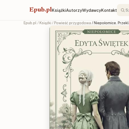
Epub.pl
Książki
Autorzy
Wydawcy
Kontakt
Epub.pl
/
Książki
/
Powieść przygodowa
/ Niepołomice. Przekl