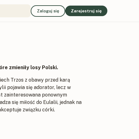
Zaloguj się
Zarejestruj się
óre zmieniły losy Polski.
iech Trzos z obawy przed karą
ii pojawia się adorator, lecz w
jest zainteresowana ponownym
a się miłość do Eulalii, jednak na
akceptuje związku córki.