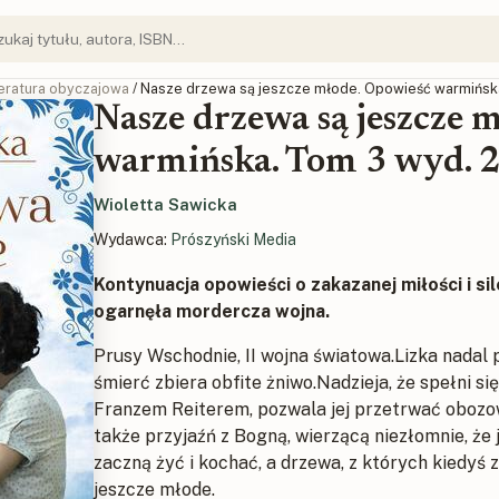
teratura obyczajowa
/ Nasze drzewa są jeszcze młode. Opowieść warmińsk
Nasze drzewa są jeszcze 
warmińska. Tom 3 wyd. 
Wioletta Sawicka
Wydawca:
Prószyński Media
Kontynuacja opowieści o zakazanej miłości i sil
ogarnęła mordercza wojna.
Prusy Wschodnie, II wojna światowa.Lizka nadal
śmierć zbiera obfite żniwo.Nadzieja, że spełni si
Franzem Reiterem, pozwala jej przetrwać obozow
także przyjaźń z Bogną, wierzącą niezłomnie, że 
zaczną żyć i kochać, a drzewa, z których kiedyś 
jeszcze młode.