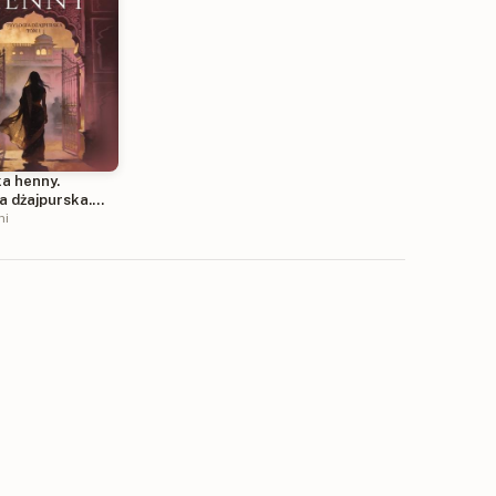
ka henny.
a dżajpurska.
hi