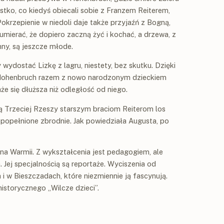
ystko, co kiedyś obiecali sobie z Franzem Reiterem,
okrzepienie w niedoli daje także przyjaźń z Bogną,
 umierać, że dopiero zaczną żyć i kochać, a drzewa, z
mny, są jeszcze młode.
 wydostać Lizkę z lagru, niestety, bez skutku. Dzięki
z Hohenbruch razem z nowo narodzonym dzieckiem
e się dłuższa niż odległość od niego.
 Trzeciej Rzeszy starszym braciom Reiterom los
popełnione zbrodnie. Jak powiedziała Augusta, po
a na Warmii. Z wykształcenia jest pedagogiem, ale
. Jej specjalnością są reportaże. Wyciszenia od
 i w Bieszczadach, które niezmiennie ją fascynują.
historycznego „Wilcze dzieci”.