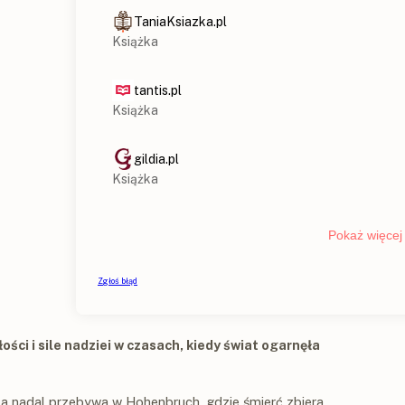
ści i sile nadziei w czasach, kiedy świat ogarnęła
ka nadal przebywa w Hohenbruch, gdzie śmierć zbiera