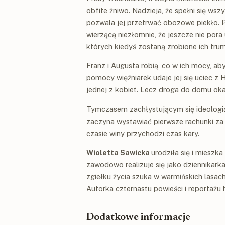
obfite żniwo. Nadzieja, że spełni się wsz
pozwala jej przetrwać obozowe piekło. P
wierzącą niezłomnie, że jeszcze nie pora
których kiedyś zostaną zrobione ich tru
Franz i Augusta robią, co w ich mocy, aby
pomocy więźniarek udaje jej się uciec 
jednej z kobiet. Lecz droga do domu okaż
Tymczasem zachłystującym się ideologią
zaczyna wystawiać pierwsze rachunki za 
czasie winy przychodzi czas kary.
Wioletta Sawicka
urodziła się i mieszk
zawodowo realizuje się jako dziennikarka
zgiełku życia szuka w warmińskich lasach
Autorka czternastu powieści i reportażu 
Dodatkowe informacje