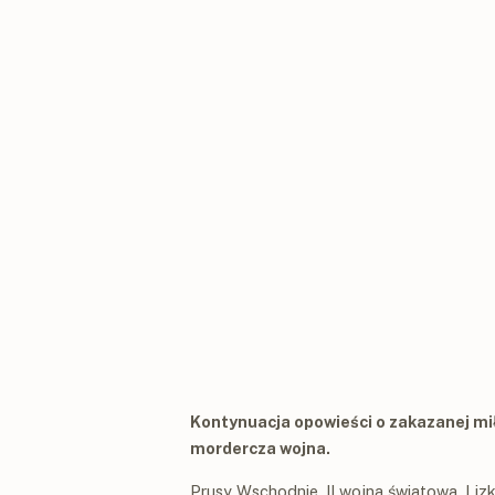
Kontynuacja opowieści o zakazanej miło
mordercza wojna.
Prusy Wschodnie, II wojna światowa. Liz