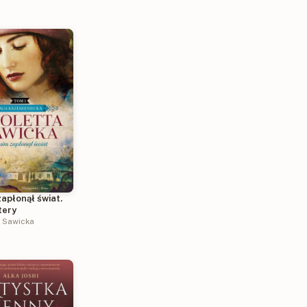
apłonął świat.
tery
a Sawicka