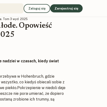
Zaloguj się
Zarejestruj się
a. Tom 3 wyd. 2025
młode. Opowieść
2025
e nadziei w czasach, kiedy świat
 przebywa w Hohenbruch, gdzie
ę wszystko, co kiedyś obiecali sobie z
e piekło.Pokrzepienie w niedoli daje
jeszcze nie pora umierać, że dopiero
zostaną zrobione ich trumny, są