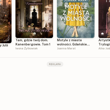
Tam, gdzie twój dom.
Motyle z miasta
Artyst
Kanenbergowie. Tom 1
wolności. Gdańskie
Trylogi
 Julii
Iwona Żytkowiak
historie. Tom 1
Joanna Marat
Tom 1
Alka Jos
REKLAMA