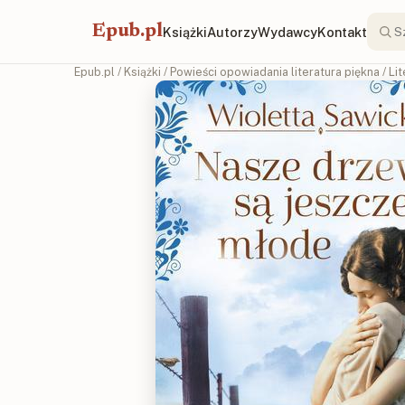
Epub.pl
Książki
Autorzy
Wydawcy
Kontakt
Epub.pl
/
Książki
/
Powieści opowiadania literatura piękna
/
Li