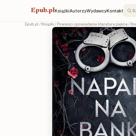
Epub.pl
Książki
Autorzy
Wydawcy
Kontakt
Epub.pl
/
Książki
/
Powieści opowiadania literatura piękna
/
Ro