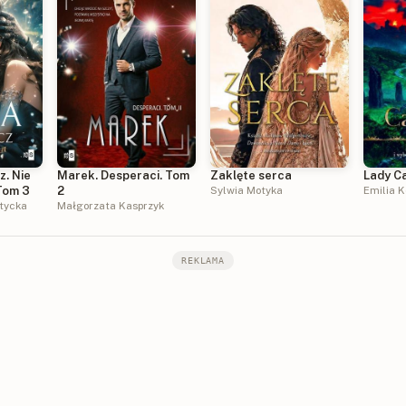
z. Nie
Marek. Desperaci. Tom
Zaklęte serca
Lady C
Tom 3
2
Sylwia Motyka
Emilia K
tycka
Małgorzata Kasprzyk
REKLAMA