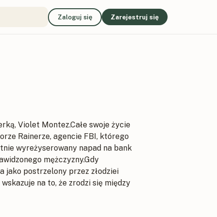
Zaloguj się
Zarejestruj się
ką, Violet Montez.Całe swoje życie
rze Rainerze, agencie FBI, którego
prytnie wyreżyserowany napad na bank
enawidzonego mężczyzny.Gdy
a jako postrzelony przez złodziei
 wskazuje na to, że zrodzi się między