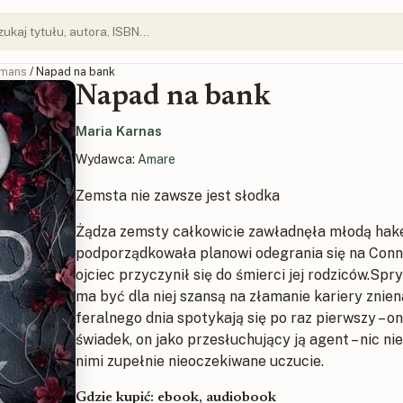
mans
/ Napad na bank
Napad na bank
Maria Karnas
Wydawca:
Amare
Zemsta nie zawsze jest słodka
Żądza zemsty całkowicie zawładnęła młodą haker
podporządkowała planowi odegrania się na Conno
ojciec przyczynił się do śmierci jej rodziców.S
ma być dla niej szansą na złamanie kariery zni
feralnego dnia spotykają się po raz pierwszy – on
świadek, on jako przesłuchujący ją agent – nic nie
nimi zupełnie nieoczekiwane uczucie.
Gdzie kupić: ebook, audiobook