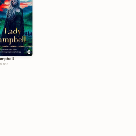
ampbell
olosa