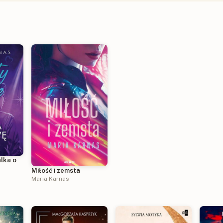
lka o
Miłość i zemsta
Maria Karnas