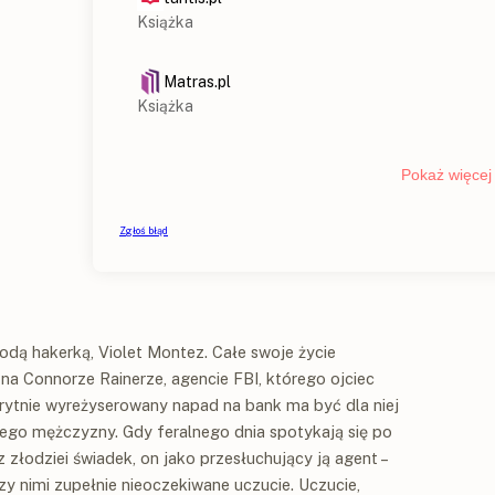
dą hakerką, Violet Montez. Całe swoje życie
a Connorze Rainerze, agencie FBI, którego ojciec
Sprytnie wyreżyserowany napad na bank ma być dla niej
nego mężczyzny. Gdy feralnego dnia spotykają się po
 złodziei świadek, on jako przesłuchujący ją agent –
dzy nimi zupełnie nieoczekiwane uczucie. Uczucie,