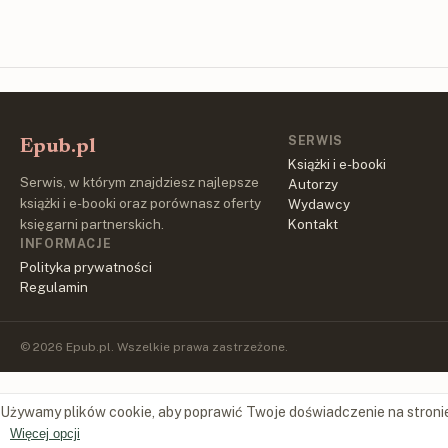
SERWIS
Epub.pl
Książki i e-booki
Serwis, w którym znajdziesz najlepsze
Autorzy
książki i e-booki oraz porównasz oferty
Wydawcy
księgarni partnerskich.
Kontakt
INFORMACJE
Polityka prywatności
Regulamin
© 2026 Epub.pl. Wszelkie prawa zastrzeżone.
Używamy plików cookie, aby poprawić Twoje doświadczenie na stroni
Więcej opcji