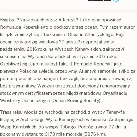
Książka ?Na wiosłach przez Atlantyk? to kolejna opowieść
Romualda Koperskiego o podróży przez ocean. Tym razem autor
książki zmierzył się z bezkresem Oceanu Atlantyckiego. Rejs
oceaniczny łodzią wiosłową ?Pianista? rozpoczął się w
październiku 2016 roku na Wyspach Kanaryjskich, zakończył
sukcesem na Wyspach Karaibskich w styczniu 2017 roku.
Osobliwością tego rejsu był fakt, iż Romuald Koperski, jako
pierwszy Polak na świecie, przepłynął Atlantyk samotnie, tylko za
pomocą wioseł, bez napędu, bez żagli, bez wsparcia z zewnątrz,
bez przystanków. Wyczyn ten został doceniony i uhonorowany
stosownym certyfikatem przez Międzynarodową Organizację
Wioślarzy Oceanicznych (Ocean Rowing Society).
Trasa rejsu wiodła ze wschodu na zachód, z wyspy Teneryfa,
leżącej w Archipelagu Wysp Kanaryjskich w kierunku Archipelagu
Wysp Karaibskich, do wyspy Tobago. Podróż trwała 77 dni, a
pokonany dystans to 3173 mile morskie (5876 km).