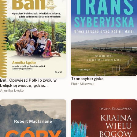
Transsyberyjska
Bali. Opowieść Polki o życiu w
Piotr Milewski
balijskiej wiosce, gdzie
codzienność staje się rytuałem
Arenika Łysko