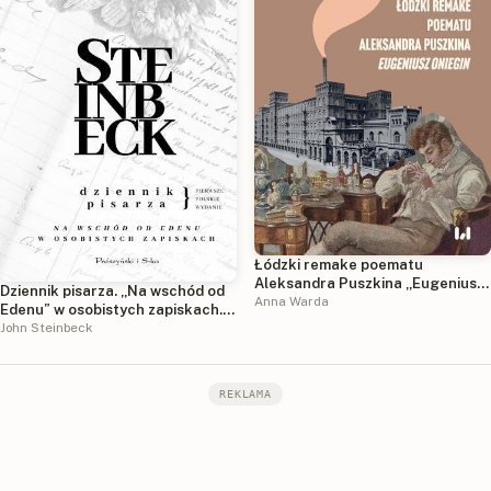
Łódzki remake poematu
Aleksandra Puszkina „Eugeniusz
Dziennik pisarza. „Na wschód od
Oniegin”
Anna Warda
Edenu” w osobistych zapiskach.
Duże Litery
John Steinbeck
REKLAMA