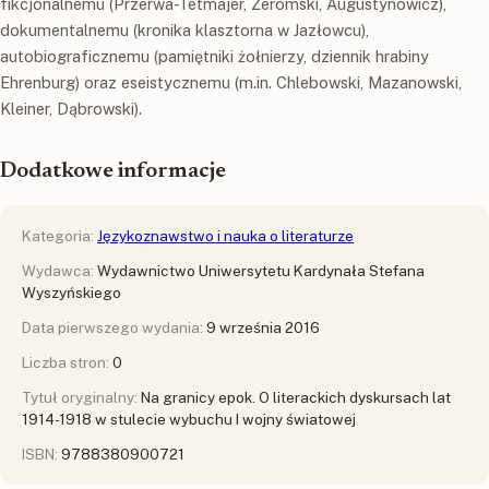
fikcjonalnemu (Przerwa-Tetmajer, Żeromski, Augustynowicz),
dokumentalnemu (kronika klasztorna w Jazłowcu),
autobiograficznemu (pamiętniki żołnierzy, dziennik hrabiny
Ehrenburg) oraz eseistycznemu (m.in. Chlebowski, Mazanowski,
Kleiner, Dąbrowski).
Dodatkowe informacje
Kategoria:
Językoznawstwo i nauka o literaturze
Wydawca:
Wydawnictwo Uniwersytetu Kardynała Stefana
Wyszyńskiego
Data pierwszego wydania:
9 września 2016
Liczba stron:
0
Tytuł oryginalny:
Na granicy epok. O literackich dyskursach lat
1914-1918 w stulecie wybuchu I wojny światowej
ISBN:
9788380900721