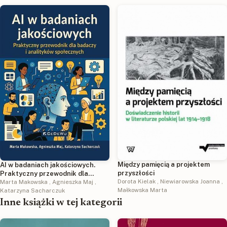
Między pamięcią a projektem
AI w badaniach jakościowych.
przyszłości
Praktyczny przewodnik dla
Dorota Kielak
,
Niewiarowska Joanna
,
badaczy i analityków
Marta Makowska
,
Agnieszka Maj
,
Małkowska Marta
społecznych
Katarzyna Sacharczuk
Inne książki w tej kategorii