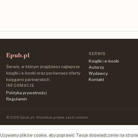
SERWIS
Epub.pl
Książki i e-booki
Serwis, w którym znajdziesz najlepsze
Autorzy
książki i e-booki oraz porównasz oferty
Wydawcy
księgarni partnerskich.
Kontakt
INFORMACJE
Polityka prywatności
Regulamin
© 2026 Epub.pl. Wszelkie prawa zastrzeżone.
Używamy plików cookie, aby poprawić Twoje doświadczenie na stroni