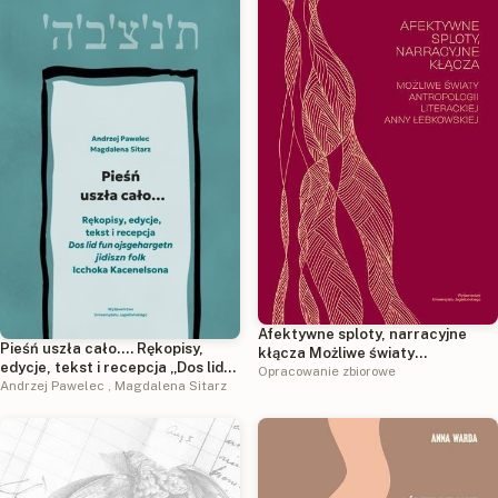
Afektywne sploty, narracyjne
Pieśń uszła cało…. Rękopisy,
kłącza Możliwe światy
edycje, tekst i recepcja „Dos lid
antropologii literackiej Anny
Opracowanie zbiorowe
fun ojsgehargetn jidiszn folk”
Andrzej Pawelec
,
Magdalena Sitarz
Łebkowskiej
Icchoka Kacenelsona