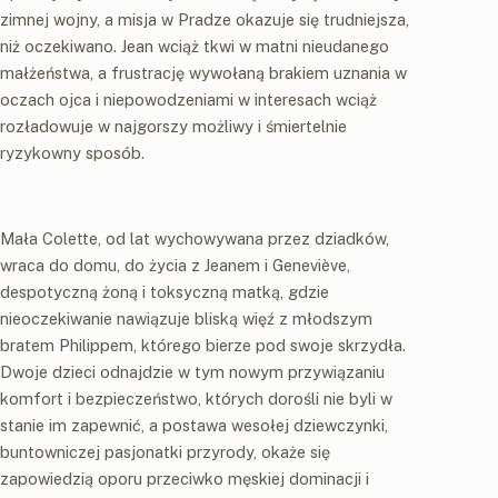
zimnej wojny, a misja w Pradze okazuje się trudniejsza,
niż oczekiwano. Jean wciąż tkwi w matni nieudanego
małżeństwa, a frustrację wywołaną brakiem uznania w
oczach ojca i niepowodzeniami w interesach wciąż
rozładowuje w najgorszy możliwy i śmiertelnie
ryzykowny sposób.
Mała Colette, od lat wychowywana przez dziadków,
wraca do domu, do życia z Jeanem i Geneviève,
despotyczną żoną i toksyczną matką, gdzie
nieoczekiwanie nawiązuje bliską więź z młodszym
bratem Philippem, którego bierze pod swoje skrzydła.
Dwoje dzieci odnajdzie w tym nowym przywiązaniu
komfort i bezpieczeństwo, których dorośli nie byli w
stanie im zapewnić, a postawa wesołej dziewczynki,
buntowniczej pasjonatki przyrody, okaże się
zapowiedzią oporu przeciwko męskiej dominacji i