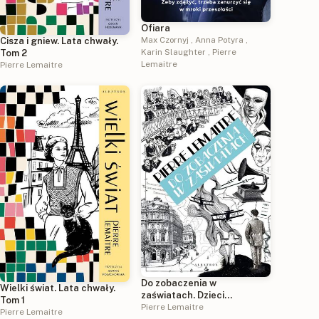
Ofiara
Max Czornyj
,
Anna Potyra
,
Cisza i gniew. Lata chwały.
Karin Slaughter
,
Pierre
Tom 2
Lemaitre
Pierre Lemaitre
Do zobaczenia w
Wielki świat. Lata chwały.
zaświatach. Dzieci
Tom 1
katastrofy. Tom 1
Pierre Lemaitre
Pierre Lemaitre