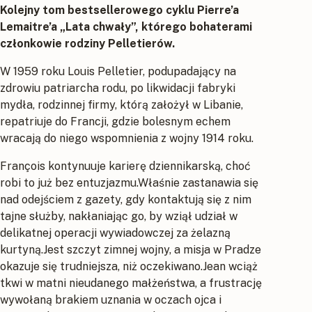
Kolejny tom bestsellerowego cyklu
Pierre’a
Lemaitre’a „Lata chwały”, którego bohaterami
członkowie rodziny Pelletierów.
W 1959 roku Louis Pelletier, podupadający na
zdrowiu patriarcha rodu, po likwidacji fabryki
mydła, rodzinnej firmy, którą założył w Libanie,
repatriuje do Francji, gdzie bolesnym echem
wracają do niego wspomnienia z wojny 1914 roku.
François kontynuuje karierę dziennikarską, choć
robi to już bez entuzjazmu.Właśnie zastanawia się
nad odejściem z gazety, gdy kontaktują się z nim
tajne służby, nakłaniając go, by wziął udział w
delikatnej operacji wywiadowczej za żelazną
kurtyną.Jest szczyt zimnej wojny, a misja w Pradze
okazuje się trudniejsza, niż oczekiwano.Jean wciąż
tkwi w matni nieudanego małżeństwa, a frustrację
wywołaną brakiem uznania w oczach ojca i