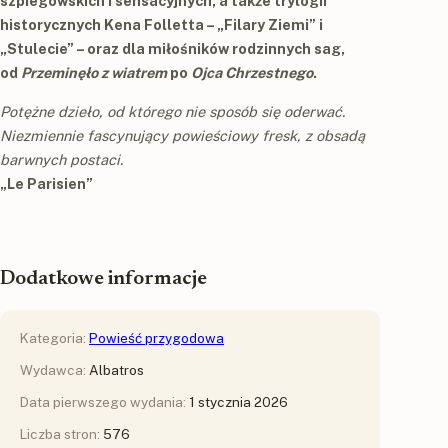
szpiegowskich i sensacyjnych, a także trylogii
historycznych Kena Folletta – „Filary Ziemi” i
„Stulecie” – oraz dla miłośników rodzinnych sag,
od
Przeminęło z wiatrem
po
Ojca Chrzestnego
.
Potężne dzieło, od którego nie sposób się oderwać.
Niezmiennie fascynujący powieściowy fresk, z obsadą
barwnych postaci.
„Le Parisien”
Dodatkowe informacje
Kategoria:
Powieść przygodowa
Wydawca:
Albatros
Data pierwszego wydania:
1 stycznia 2026
Liczba stron:
576