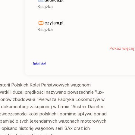
istorii Polskich Kolei Państwowych wagonom
etki i dużej prędkości nazywano powszechnie "lux-
wagonów zbudowała "Pierwsza Fabryka Lokomotyw w
 dokumentacji zakupionej w firmie "Austro-Daimler-
owoczesności kolei polskich i pomimo upływu ponad
h, pamięć o tych legendarnych wagonach motorowych
e opisano historię wagonów serii SAx oraz ich