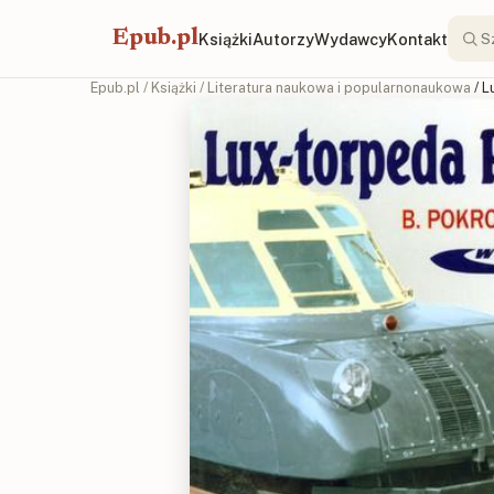
Epub.pl
Książki
Autorzy
Wydawcy
Kontakt
Epub.pl
/
Książki
/
Literatura naukowa i popularnonaukowa
/ 