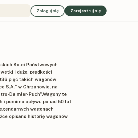
Zaloguj się
Zarejestruj się
olskich Kolei Państwowych
etki i dużej prędkości
936 pięć takich wagonów
e S.A." w Chrzanowie, na
stro-Daimler-Puch".Wagony te
h i pomimo upływu ponad 50 lat
 legendarnych wagonach
ążce opisano historię wagonów