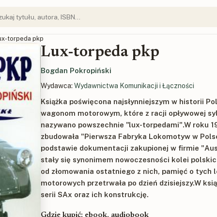
Lux-torpeda pkp
Lux-torpeda pkp
Bogdan Pokropiński
Wydawca:
Wydawnictwa Komunikacji i Łączności
Książka poświęcona najsłynniejszym w historii P
wagonom motorowym, które z racji opływowej sylw
nazywano powszechnie "lux-torpedami".W roku 1
zbudowała "Pierwsza Fabryka Lokomotyw w Polsc
podstawie dokumentacji zakupionej w firmie "Au
stały się synonimem nowoczesności kolei polskic
od złomowania ostatniego z nich, pamięć o tych
motorowych przetrwała po dzień dzisiejszy.W ksi
serii SAx oraz ich konstrukcję.
Gdzie kupić: ebook, audiobook