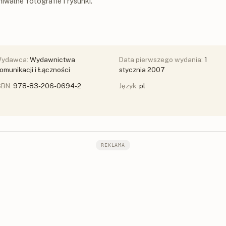
iwalne fotografie i rysunki.
ydawca:
Wydawnictwa
Data pierwszego wydania:
1
omunikacji i Łączności
stycznia 2007
SBN:
978-83-206-0694-2
Język:
pl
REKLAMA