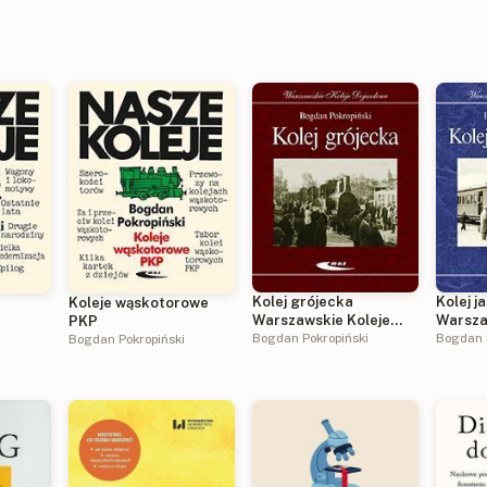
Kolej grójecka
Kolej 
a
Koleje wąskotorowe
Warszawskie Koleje
Warsza
i
PKP
Dojazdowe
Bogdan Pokropiński
Dojazd
Bogdan 
Bogdan Pokropiński