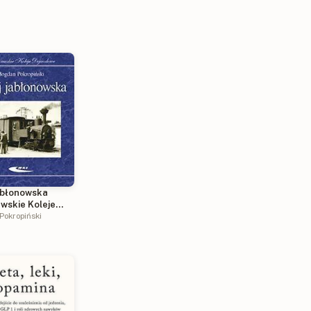
jabłonowska
wskie Koleje
owe
Pokropiński