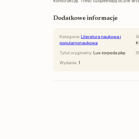
konstrukcję. Treść uzupełniają liczne arch
Dodatkowe informacje
Kategoria:
Literatura naukowa i
W
popularnonaukowa
K
Tytuł oryginalny:
Lux-torpeda pkp
I
Wydanie:
1