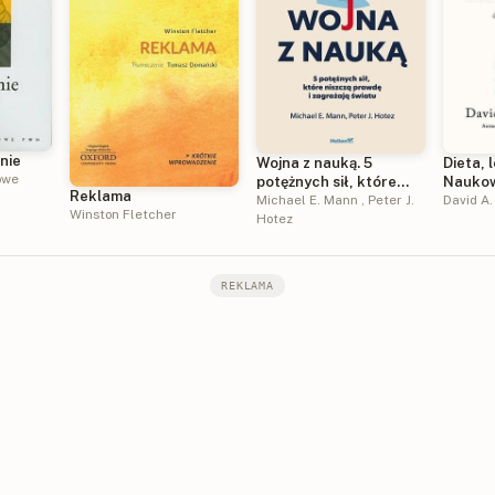
nie
Wojna z nauką. 5
Dieta, 
owe
potężnych sił, które
Naukow
Reklama
niszczą prawdę i
Michael E. Mann
,
Peter J.
uzależn
David A.
Winston Fletcher
zagrażają światu
Hotez
jedzen
GLP 1 i
nawyk
REKLAMA