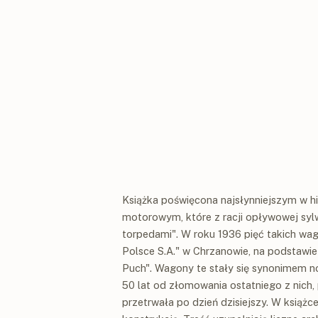
Książka poświęcona najsłynniejszym w h
motorowym, które z racji opływowej sylw
torpedami". W roku 1936 pięć takich 
Polsce S.A." w Chrzanowie, na podstawie
Puch". Wagony te stały się synonimem n
50 lat od złomowania ostatniego z nic
przetrwała po dzień dzisiejszy. W książc