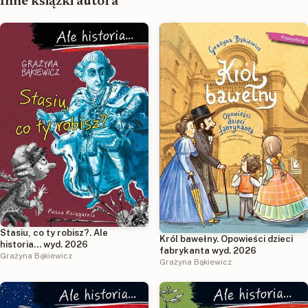
Inne książki autora
Stasiu, co ty robisz?. Ale
Król bawełny. Opowieści dzieci
historia... wyd. 2026
fabrykanta wyd. 2026
Grażyna Bąkiewicz
Grażyna Bąkiewicz