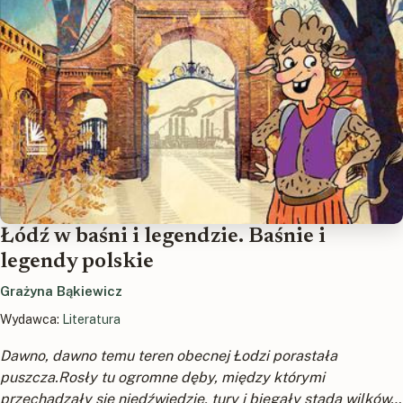
Łódź w baśni i legendzie. Baśnie i
legendy polskie
Grażyna Bąkiewicz
Wydawca:
Literatura
Dawno, dawno temu teren obecnej Łodzi porastała
puszcza.Rosły tu ogromne dęby, między którymi
przechadzały się niedźwiedzie, tury i biegały stada wilków…