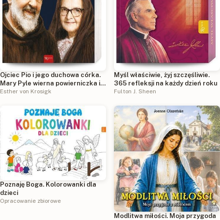
Ojciec Pio i jego duchowa córka.
Myśl właściwie, żyj szczęśliwie.
Mary Pyle wierna powierniczka i
365 refleksji na każdy dzień roku
opiekunka rodziców
Esther von Krosigk
Fulton J. Sheen
Poznaję Boga. Kolorowanki dla
dzieci
Opracowanie zbiorowe
Modlitwa miłości. Moja przygoda