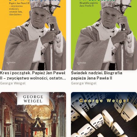
Kres i początek. Papież Jan Paweł
Świadek nadziei. Biografia
II – zwycięstwo wolności, ostatnie
papieża Jana Pawła II
lata, dziedzictwo
George Weigel
George Weigel