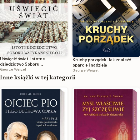
Uświęcić świat. Istotne
Kruchy porządek. Jak znaleźć
dziedzictwo Soboru
oparcie i nadzieję
Watykańskiego II
George Weigel
George Weigel
Inne książki w tej kategorii