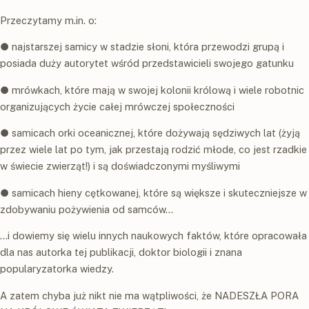
Przeczytamy m.in. o:
● najstarszej samicy w stadzie słoni, która przewodzi grupą i
posiada duży autorytet wśród przedstawicieli swojego gatunku
● mrówkach, które mają w swojej kolonii królową i wiele robotnic
organizujących życie całej mrówczej społeczności
● samicach orki oceanicznej, które dożywają sędziwych lat (żyją
przez wiele lat po tym, jak przestają rodzić młode, co jest rzadkie
w świecie zwierząt!) i są doświadczonymi myśliwymi
● samicach hieny cętkowanej, które są większe i skuteczniejsze w
zdobywaniu pożywienia od samców…
…i dowiemy się wielu innych naukowych faktów, które opracowała
dla nas autorka tej publikacji, doktor biologii i znana
popularyzatorka wiedzy.
A zatem chyba już nikt nie ma wątpliwości, że NADESZŁA PORA