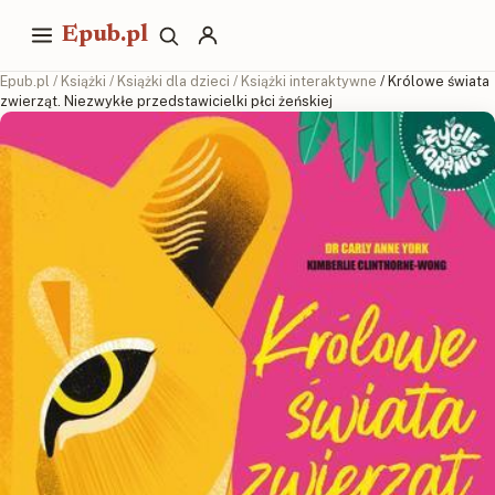
Epub.pl
Epub.pl
/
Książki
/
Książki dla dzieci
/
Książki interaktywne
/ Królowe świata
zwierząt. Niezwykłe przedstawicielki płci żeńskiej