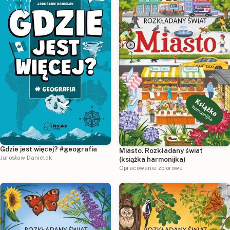
Gdzie jest więcej? #geografia
Miasto. Rozkładany świat
Jarosław Danielak
(książka harmonijka)
Opracowanie zbiorowe