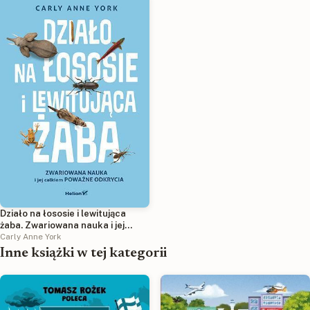
Działo na łososie i lewitująca
żaba. Zwariowana nauka i jej
całkiem poważne odkrycia
Carly Anne York
Inne książki w tej kategorii