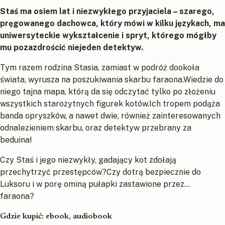
Staś ma osiem lat i niezwykłego przyjaciela – szarego,
pręgowanego dachowca, który mówi w kilku językach, ma
uniwersyteckie wykształcenie i spryt, którego mógłby
mu pozazdrościć niejeden detektyw.
Tym razem rodzina Stasia, zamiast w podróż dookoła
świata, wyrusza na poszukiwania skarbu faraona.Wiedzie do
niego tajna mapa, którą da się odczytać tylko po złożeniu
wszystkich starożytnych figurek kotów.Ich tropem podąża
banda opryszków, a nawet dwie, również zainteresowanych
odnalezieniem skarbu, oraz detektyw przebrany za
beduina!
Czy Staś i jego niezwykły, gadający kot zdołają
przechytrzyć przestępców?Czy dotrą bezpiecznie do
Luksoru i w porę ominą pułapki zastawione przez…
faraona?
Gdzie kupić: ebook, audiobook