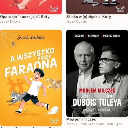
Operacja "kacze jaja". Koty
Sfinks w (o)błędzie. Koty
Jacek Dubois
Jacek Dubois
Mogłem milczeć
Jacek Dubois
,
Anna Matusiak
,
Igor