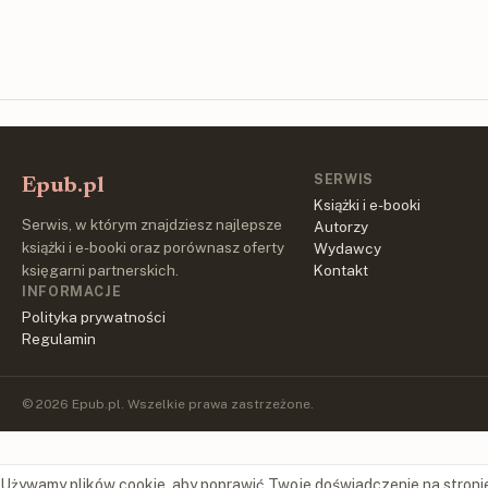
SERWIS
Epub.pl
Książki i e-booki
Serwis, w którym znajdziesz najlepsze
Autorzy
książki i e-booki oraz porównasz oferty
Wydawcy
księgarni partnerskich.
Kontakt
INFORMACJE
Polityka prywatności
Regulamin
© 2026 Epub.pl. Wszelkie prawa zastrzeżone.
Używamy plików cookie, aby poprawić Twoje doświadczenie na stroni