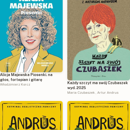
Alicja Majewska Piosenki. na
głos, fortepian i gitarę
Każdy szczyt ma swój Czubaszek
Włodzimierz Korcz
wyd. 2025
Maria Czubaszek
,
Artur Andrus