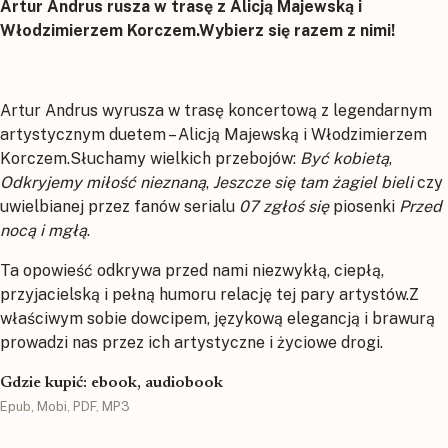
Artur Andrus rusza w trasę z Alicją Majewską i
Włodzimierzem Korczem.Wybierz się razem z nimi!
Artur Andrus wyrusza w trasę koncertową z legendarnym
artystycznym duetem – Alicją Majewską i Włodzimierzem
Korczem.Słuchamy wielkich przebojów:
Być kobietą
,
Odkryjemy miłość nieznaną
,
Jeszcze się tam żagiel bieli
czy
uwielbianej przez fanów serialu
07 zgłoś się
piosenki
Przed
nocą i mgłą
.
Ta opowieść odkrywa przed nami niezwykłą, ciepłą,
przyjacielską i pełną humoru relację tej pary artystów.Z
właściwym sobie dowcipem, językową elegancją i brawurą
prowadzi nas przez ich artystyczne i życiowe drogi.
Gdzie kupić: ebook, audiobook
Epub, Mobi, PDF, MP3