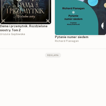
Dama i przemytnik. Rozdzielone
siostry. Tom 2
Urszula Gajdowska
Pytanie numer siedem
Richard Flanagan
REKLAMA