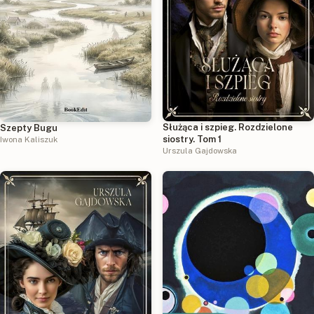
Służąca i szpieg. Rozdzielone
Szepty Bugu
siostry. Tom 1
Iwona Kaliszuk
Urszula Gajdowska