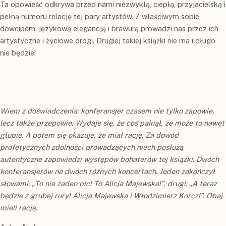
Ta opowieść odkrywa przed nami niezwykłą, ciepłą, przyjacielską i
pełną humoru relację tej pary artystów. Z właściwym sobie
dowcipem, językową elegancją i brawurą prowadzi nas przez ich
artystyczne i życiowe drogi. Drugiej takiej książki nie ma i długo
nie będzie!
Wiem z doświadczenia: konferansjer czasem nie tylko zapowie,
lecz także przepowie. Wydaje się, że coś palnął, że może to nawet
głupie. A potem się okazuje, że miał rację. Za dowód
profetycznych zdolności prowadzących niech posłużą
autentyczne zapowiedzi występów bohaterów tej książki. Dwóch
konferansjerów na dwóch różnych koncertach. Jeden zakończył
słowami: „To nie żaden pic! To Alicja Majewska!”, drugi: „A teraz
będzie z grubej rury! Alicja Majewska i Włodzimierz Korcz!”. Obaj
mieli rację.