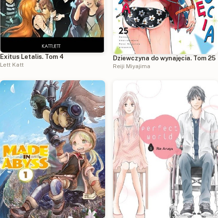
Exitus Letalis. Tom 4
Dziewczyna do wynajęcia. Tom 25
Lett Katt
Reiji Miyajima