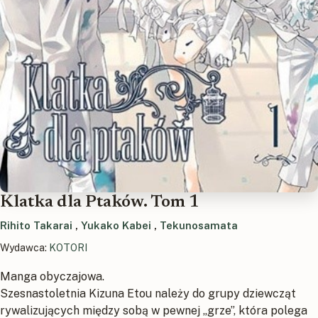
Klatka dla Ptaków. Tom 1
Rihito Takarai
,
Yukako Kabei
,
Tekunosamata
Wydawca:
KOTORI
Manga obyczajowa.
Szesnastoletnia Kizuna Etou należy do grupy dziewcząt
rywalizujących między sobą w pewnej „grze”, która polega