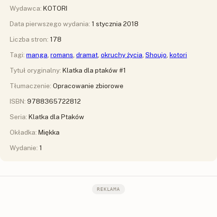
Wydawca:
KOTORI
Data pierwszego wydania:
1 stycznia 2018
Liczba stron:
178
Tagi:
manga
,
romans
,
dramat
,
okruchy życia
,
Shoujo
,
kotori
Tytuł oryginalny:
Klatka dla ptaków #1
Tłumaczenie:
Opracowanie zbiorowe
ISBN:
9788365722812
Seria:
Klatka dla Ptaków
Okładka:
Miękka
Wydanie:
1
REKLAMA