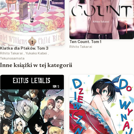
Ten Count. Tom 1
Rihito Takarai
Klatka dla Ptaków. Tom 3
Rihito Takarai
,
Yukako Kabei
,
Tekunosamata
Inne książki w tej kategorii