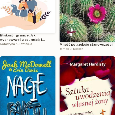
Bliskość i granice. Jak
wychowywać z czułością i
stanowczością w świecie
Katarzyna Kulawińska
Miłość potrzebuje stanowczości
natychmiastowej gratyfikacji
James C. Dobson