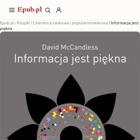
Epub.pl
Epub.pl
/
Książki
/
Literatura naukowa i popularnonaukowa
/ Informacja jest
piękna