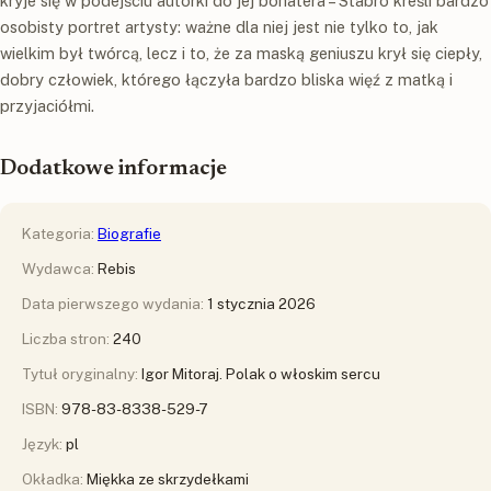
kryje się w podejściu autorki do jej bohatera – Stabro kreśli bardzo
osobisty portret artysty: ważne dla niej jest nie tylko to, jak
wielkim był twórcą, lecz i to, że za maską geniuszu krył się ciepły,
dobry człowiek, którego łączyła bardzo bliska więź z matką i
przyjaciółmi.
Dodatkowe informacje
Kategoria:
Biografie
Wydawca:
Rebis
Data pierwszego wydania:
1 stycznia 2026
Liczba stron:
240
Tytuł oryginalny:
Igor Mitoraj. Polak o włoskim sercu
ISBN:
978-83-8338-529-7
Język:
pl
Okładka:
Miękka ze skrzydełkami