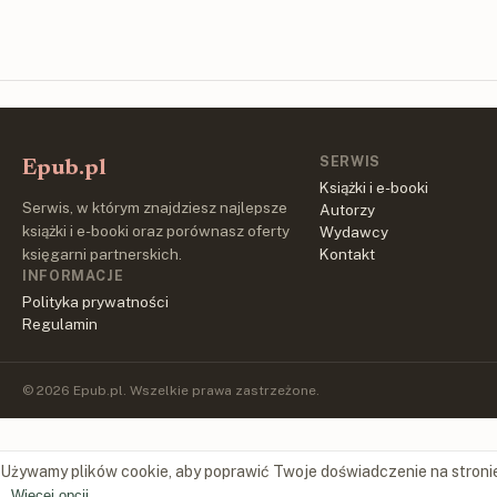
SERWIS
Epub.pl
Książki i e-booki
Serwis, w którym znajdziesz najlepsze
Autorzy
książki i e-booki oraz porównasz oferty
Wydawcy
księgarni partnerskich.
Kontakt
INFORMACJE
Polityka prywatności
Regulamin
© 2026 Epub.pl. Wszelkie prawa zastrzeżone.
Używamy plików cookie, aby poprawić Twoje doświadczenie na stroni
Więcej opcji