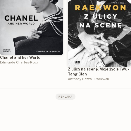
Chanel and her World
Edmonde Charles-Roux
Z ulicy na scenę. Moje życie i Wu-
Tang Clan
Anthony Bozza
,
Raekwon
REKLAMA