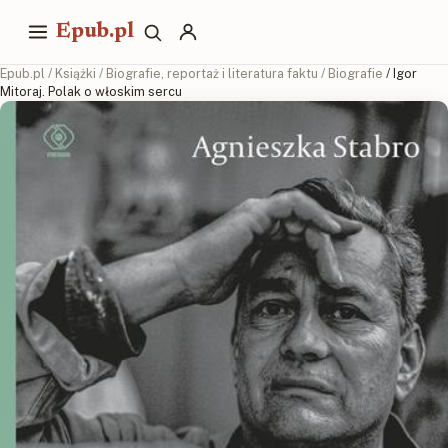
Epub.pl
Epub.pl
/
Książki
/
Biografie, reportaż i literatura faktu
/
Biografie
/ Igor
Mitoraj. Polak o włoskim sercu