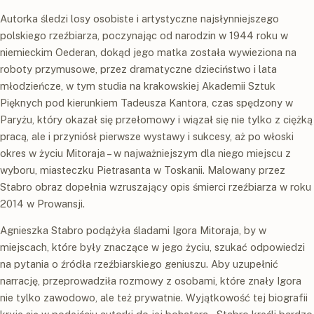
Autorka śledzi losy osobiste i artystyczne najsłynniejszego
polskiego rzeźbiarza, poczynając od narodzin w 1944 roku w
niemieckim Oederan, dokąd jego matka została wywieziona na
roboty przymusowe, przez dramatyczne dzieciństwo i lata
młodzieńcze, w tym studia na krakowskiej Akademii Sztuk
Pięknych pod kierunkiem Tadeusza Kantora, czas spędzony w
Paryżu, który okazał się przełomowy i wiązał się nie tylko z ciężką
pracą, ale i przyniósł pierwsze wystawy i sukcesy, aż po włoski
okres w życiu Mitoraja – w najważniejszym dla niego miejscu z
wyboru, miasteczku Pietrasanta w Toskanii. Malowany przez
Stabro obraz dopełnia wzruszający opis śmierci rzeźbiarza w roku
2014 w Prowansji.
Agnieszka Stabro podążyła śladami Igora Mitoraja, by w
miejscach, które były znaczące w jego życiu, szukać odpowiedzi
na pytania o źródła rzeźbiarskiego geniuszu. Aby uzupełnić
narrację, przeprowadziła rozmowy z osobami, które znały Igora
nie tylko zawodowo, ale też prywatnie. Wyjątkowość tej biografii