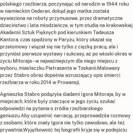
polskiego rzeźbiarza, poczynając od narodzin w 1944 roku
w niemieckim Oederan, dokąd jego matka została
wywieziona na roboty przymusowe, przez dramatyczne
dzieciństwo i lata młodzieńcze, w tym studia na krakowskiej
Akademii Sztuk Pięknych pod kierunkiem Tadeusza
Kantora, czas spędzony w Paryżu, który okazał się
przełomowy i wiązał się nie tylko z ciężką pracą, ale i
przyniósł pierwsze wystawy i sukcesy, aż po włoski okres w
życiu Mitoraja – w najważniejszym dla niego miejscu z
wyboru, miasteczku Pietrasanta w Toskanii.Malowany
przez Stabro obraz dopełnia wzruszający opis śmierci
rzeźbiarza w roku 2014 w Prowansji.
Agnieszka Stabro podążyła śladami Igora Mitoraja, by w
miejscach, które były znaczące w jego życiu, szukać
odpowiedzi na pytania o źródła rzeźbiarskiego
geniuszu.Aby uzupełnić narrację, przeprowadziła rozmowy
z osobami, które znały Igora nie tylko zawodowo, ale też
prywatnie.Wyjątkowość tej biografii kryje się w podejściu