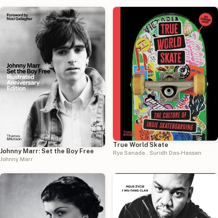
True World Skate
Johnny Marr: Set the Boy Free
Ryo Sanada
,
Suridh Das-Hassan
Johnny Marr