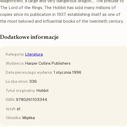
Magnificent, a large and very dangerous dragon… The prelude to
The Lord of the Rings, The Hobbit has sold many millions of
copies since its publication in 1937, establishing itself as one of
the most beloved and influential books of the twentieth century.
Dodatkowe informacje
Kategoria:
Literatura
Wydawca:
Harper Collins Publishers
Data pierwszego wydania:
1 stycznia 1996
Liczba stron:
336
Tytuł oryginalny:
Hobbit
ISBN:
9780261103344
Język:
pl
Okładka:
Miękka