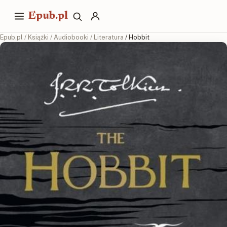
Epub.pl
Epub.pl
/
Książki
/
Audiobooki
/
Literatura
/ Hobbit