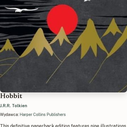
Hobbit
J.R.R. Tolkien
Wydawca:
Harper Collins Publishers
This definitive paperback edition features nine illustrations