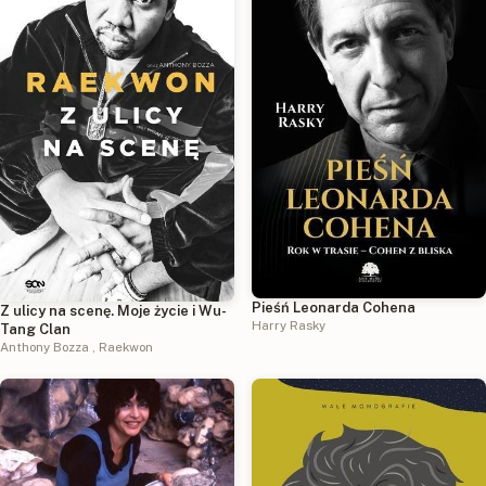
Pieśń Leonarda Cohena
Z ulicy na scenę. Moje życie i Wu-
Harry Rasky
Tang Clan
Anthony Bozza
,
Raekwon