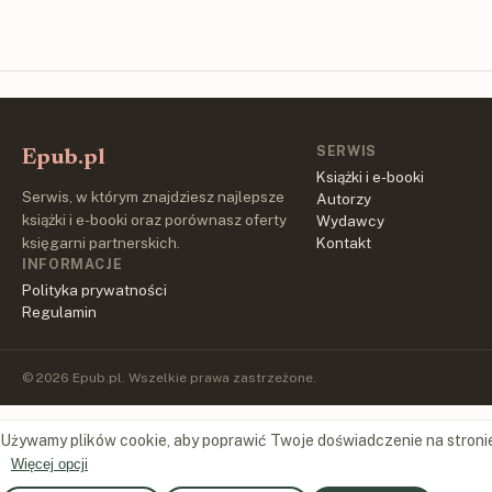
SERWIS
Epub.pl
Książki i e-booki
Serwis, w którym znajdziesz najlepsze
Autorzy
książki i e-booki oraz porównasz oferty
Wydawcy
księgarni partnerskich.
Kontakt
INFORMACJE
Polityka prywatności
Regulamin
© 2026 Epub.pl. Wszelkie prawa zastrzeżone.
Używamy plików cookie, aby poprawić Twoje doświadczenie na stroni
Więcej opcji