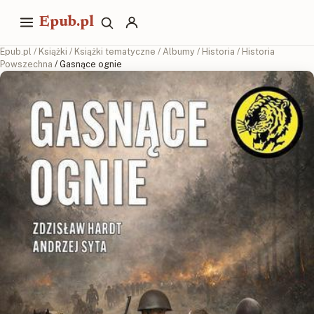
Epub.pl
Epub.pl
/
Książki
/
Książki tematyczne
/
Albumy
/
Historia
/
Historia
Powszechna
/ Gasnące ognie