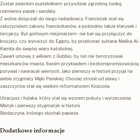
Został świeckim pustelnikiem: przyodział zgrzebną tunikę,
rzemienny pasek i sandały.
Z wolna dołączali do niego naśladowcy. Franciszek stał się
założycielem zakonu franciszkanów, a pośrednio także klarysek i
tercjarzy. Był gorliwym misjonarzem - nie bał się przyłączyć do
krucjaty, czy wyruszyć do Egiptu, by przekonać sułtana Malika Al-
Kamila do świętej wiary katolickiej.
Zawarł umowę z wilkiem z Gubbio, by ten nie terroryzował
mieszkańców miasta. Swoim przykładem i bezkompromisowością
porywał i nawracał wiernych. Jako pierwszy w historii przyjął na
siebie stygmaty Męki Pańskiej. Chociaż stronił od sławy i
zaszczytów stał się wielkim reformatorem Kościoła.
Utracjusz i hulaka, który stał się wzorem pokuty i wyrzeczenia.
Mistyk i pierwszy stygmatyk w historii.
Biedaczyna, którego słuchali papieże.
Dodatkowe informacje