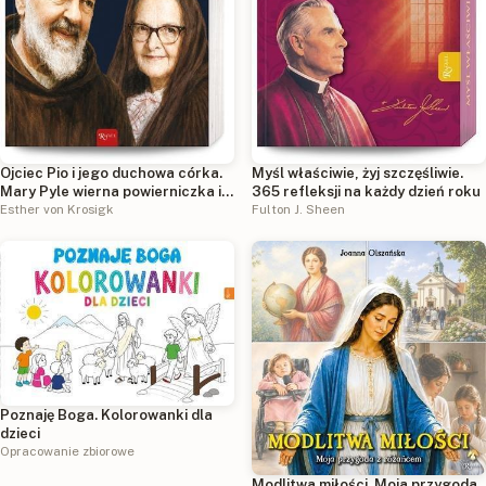
Ojciec Pio i jego duchowa córka.
Myśl właściwie, żyj szczęśliwie.
Mary Pyle wierna powierniczka i
365 refleksji na każdy dzień roku
opiekunka rodziców
Esther von Krosigk
Fulton J. Sheen
Poznaję Boga. Kolorowanki dla
dzieci
Opracowanie zbiorowe
Modlitwa miłości. Moja przygoda