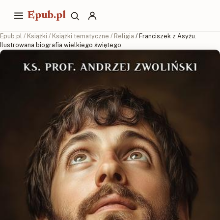
Epub.pl
Epub.pl
/
Książki
/
Książki tematyczne
/
Religia
/ Franciszek z Asyżu.
Ilustrowana biografia wielkiego świętego