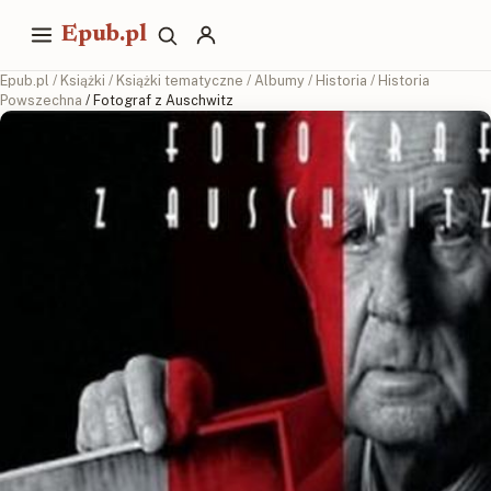
Epub.pl
Epub.pl
/
Książki
/
Książki tematyczne
/
Albumy
/
Historia
/
Historia
Powszechna
/ Fotograf z Auschwitz