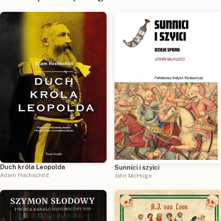
Duch króla Leopolda
Sunnici i szyici
Adam Hochschild
John McHugo