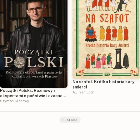
Na szafot. Krótka historia kary
śmierci
Początki Polski.. Rozmowy z
A.J. van Loon
ekspertami o państwie i czasach
pierwszych Piastów
Szymon Słodowy
REKLAMA