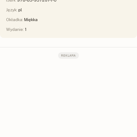
ISBN:
978-83-937261-1-0
Język:
pl
Okładka:
Miękka
Wydanie:
1
REKLAMA