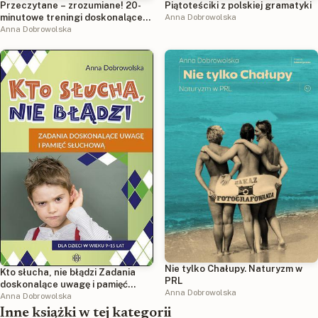
Przeczytane – zrozumiane! 20-
Piątoteściki z polskiej gramatyki
minutowe treningi doskonalące
Anna Dobrowolska
rozumienie tekstu czytanego
Anna Dobrowolska
Nie tylko Chałupy. Naturyzm w
Kto słucha, nie błądzi Zadania
PRL
doskonalące uwagę i pamięć
Anna Dobrowolska
słuchową
Anna Dobrowolska
Inne książki w tej kategorii