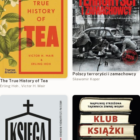
Polscy terroryści i zamachowcy
Sławomir Koper
The True History of Tea
Erling Hoh
,
Victor H. Mair