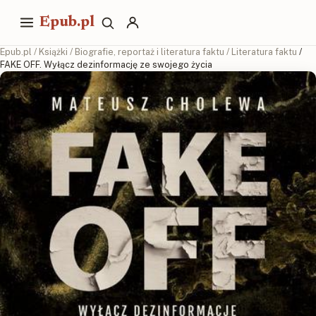
Epub.pl
Epub.pl
/
Książki
/
Biografie, reportaż i literatura faktu
/
Literatura faktu
/
FAKE OFF. Wyłącz dezinformację ze swojego życia