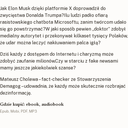
Jak Elon Musk dzięki platformie X doprowadził do
zwycięstwa Donalda Trumpa?Ilu ludzi padło ofiarą
rasistowskiego chatbota Microsoftu, zanim twórcom udało
się go powstrzymać?W jaki sposób pewien „doktor” zdobył
medialny autorytet i przekonywał kilkaset tysięcy Polaków,
że udar można leczyć nakłuwaniem palca igłą?
Dziś każdy z dostępem do Internetu i charyzmą może
zdobyć zaufanie milionów.Czy w starciu z fake newsami
mamy jeszcze jakiekolwiek szanse?
Mateusz Cholewa – fact-checker ze Stowarzyszenia
Demagog – udowadnia, że każdy może skutecznie rozbrajać
dezinformację.
Gdzie kupić: ebook, audiobook
Epub, Mobi, PDF, MP3