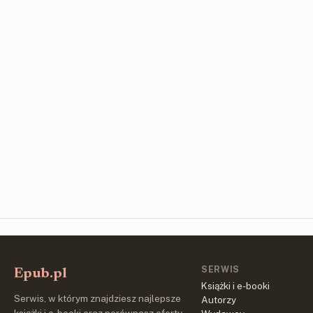
SERWIS
Epub.pl
Książki i e-booki
Serwis, w którym znajdziesz najlepsze
Autorzy
książki i e-booki oraz porównasz oferty