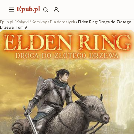
Epub.pl
Epub.pl
/
Książki
/
Komiksy
/
Dla dorosłych
/ Elden Ring: Droga do Złotego
Drzewa. Tom 9