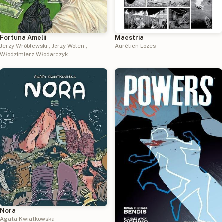
Fortuna Amelii
Maestria
Jerzy Wróblewski
,
Jerzy Wolen
,
Aurélien Lozes
Włodzimierz Włodarczyk
Nora
Agata Kwiatkowska