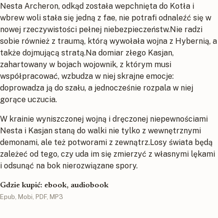
Nesta Archeron, odkąd została wepchnięta do Kotła i
wbrew woli stała się jedną z fae, nie potrafi odnaleźć się w
nowej rzeczywistości pełnej niebezpieczeństw.Nie radzi
sobie również z traumą, którą wywołała wojna z Hybernią, a
także dojmującą stratą.Na domiar złego Kasjan,
zahartowany w bojach wojownik, z którym musi
współpracować, wzbudza w niej skrajne emocje:
doprowadza ją do szału, a jednocześnie rozpala w niej
gorące uczucia.
W krainie wyniszczonej wojną i dręczonej niepewnościami
Nesta i Kasjan staną do walki nie tylko z wewnętrznymi
demonami, ale też potworami z zewnątrz.Losy świata będą
zależeć od tego, czy uda im się zmie­rzyć z własnymi lękami
i odsunąć na bok nierozwiązane spory.
Gdzie kupić: ebook, audiobook
Epub, Mobi, PDF, MP3