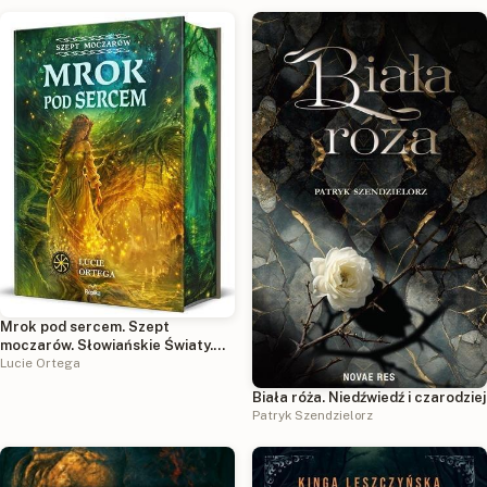
Mrok pod sercem. Szept
moczarów. Słowiańskie Światy.
Tom 2 (ilustrowane brzegi)
Lucie Ortega
Biała róża. Niedźwiedź i czarodziej
Patryk Szendzielorz