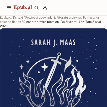
Epub.pl
Epub.pl
/
Książki
/
Powieści opowiadania literatura piękna
/
Fantastyka i
science fiction
/ Dwór srebrnych płomieni. Dwór cierni i róż. Tom 5 wyd.
2026