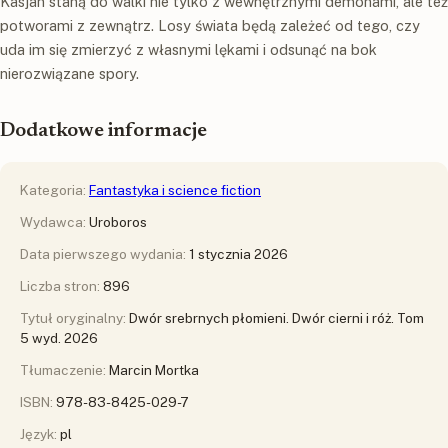
Kasjan staną do walki nie tylko z wewnętrznymi demonami, ale też
potworami z zewnątrz. Losy świata będą zależeć od tego, czy
uda im się zmie­rzyć z własnymi lękami i odsunąć na bok
nierozwiązane spory.
Dodatkowe informacje
Kategoria:
Fantastyka i science fiction
Wydawca:
Uroboros
Data pierwszego wydania:
1 stycznia 2026
Liczba stron:
896
Tytuł oryginalny:
Dwór srebrnych płomieni. Dwór cierni i róż. Tom
5 wyd. 2026
Tłumaczenie:
Marcin Mortka
ISBN:
978-83-8425-029-7
Język:
pl