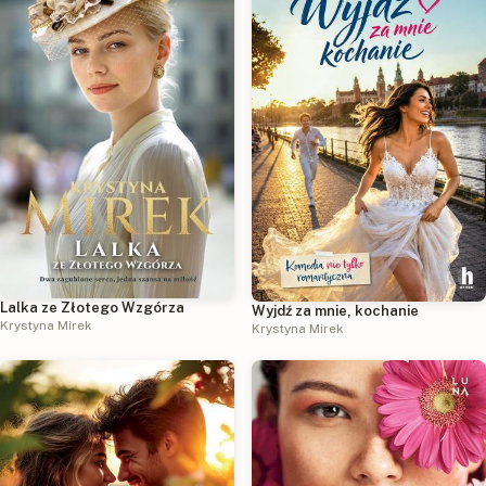
Lalka ze Złotego Wzgórza
Wyjdź za mnie, kochanie
Krystyna Mirek
Krystyna Mirek