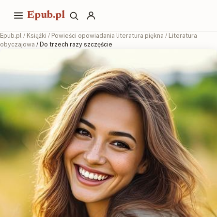
Epub.pl
Epub.pl
/
Książki
/
Powieści opowiadania literatura piękna
/
Literatura
obyczajowa
/ Do trzech razy szczęście