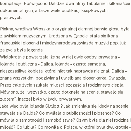
kompilacje. Poświęcono Dalidzie dwa filmy fabularne i kilkanaście
dokumentalnych, a także wiele publikacji książkowych i
prasowych.
Piękna, wrażliwa Włoszka o oryginalnej ciemnej barwie głosu była
zjawiskiem muzycznym. Urodzona w Egipcie, stała się ikoną
francuskiej piosenki i międzynarodową gwiazdą muzyki pop. Już
za życia była legendą.
Wielokrotnie powtarzała, że są w niej dwie osoby: prywatna –
Iolanda i publiczna – Dalida. Iolanda – często samotna,
nieszczęśliwa kobieta, której nikt tak naprawdę nie znał. Dalida –
znana wszystkim, podziwiana i uwielbiana piosenkarka. Gwiazda.
Przez całe życie szukała miłości, szczęścia i rodzinnego ciepła.
Mówiono, że „wszystko, czego dotknęła na scenie, stawało się
złotem”. Inaczej było w życiu prywatnym.
Jaka więc była Iolanda Gigliotti? Jak zmieniała się, kiedy na scenie
stawała się Dalidą? Co myślała o publiczności i piosence? Co
mówiła o samotności i samobójstwie? Czym była dla niej rodzina i
miłość? Co lubiła? Co mówiła o Polsce, w której była dwukrotnie –