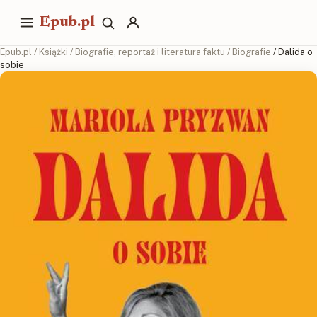
Epub.pl
Epub.pl
/
Książki
/
Biografie, reportaż i literatura faktu
/
Biografie
/ Dalida o
sobie