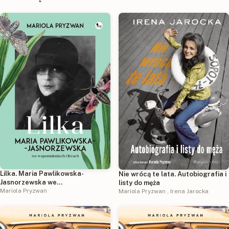
Lilka. Maria Pawlikowska-
Nie wrócą te lata. Autobiografia i
Jasnorzewska we...
listy do męża
Mariola Pryzwan
Mariola Pryzwan
,
Irena Jarocka