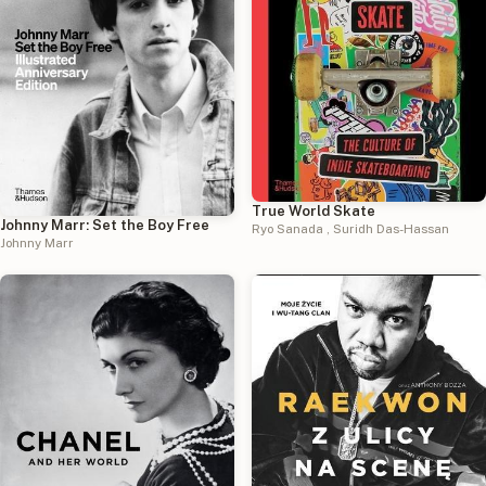
True World Skate
Johnny Marr: Set the Boy Free
Ryo Sanada
,
Suridh Das-Hassan
Johnny Marr