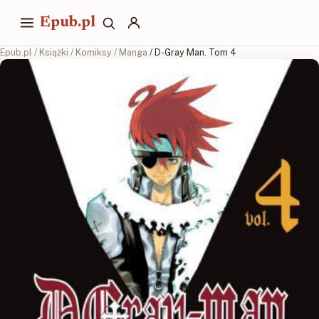
Epub.pl
Epub.pl
/
Książki
/
Komiksy
/
Manga
/ D-Gray Man. Tom 4