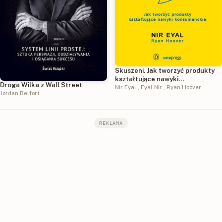
Skuszeni. Jak tworzyć produkty
kształtujące nawyki
Droga Wilka z Wall Street
konsumenckie
Nir Eyal
,
Eyal Nir
,
Ryan Hoover
Jordan Belfort
REKLAMA