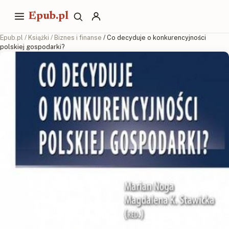
Epub.pl
Epub.pl
/
Książki
/
Biznes i finanse
/ Co decyduje o konkurencyjności
polskiej gospodarki?