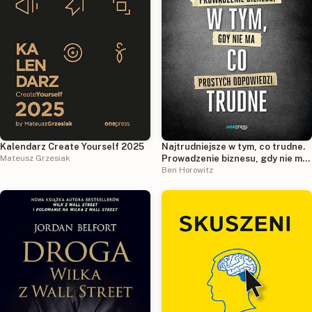
Kalendarz Create Yourself 2025
Najtrudniejsze w tym, co trudne.
Mateusz Grzesiak
Prowadzenie biznesu, gdy nie ma
prostych odpowiedzi
Ben Horowitz