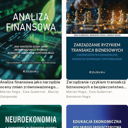
Analiza finansowa jako narzędzie
Zarządzanie ryzykiem transakcji
oceny zmian zrównoważonego
biznesowych a bezpieczeństwo
rozwoju jednostek samorządu
Marian Noga
,
Ewa Gubernat
,
Maciej
ekonomiczne jednostek
Marian Noga
,
Ewa Gubernat
,
terytorialnego
Golejewski
samorządu terytorialnego
Beniamin Noga