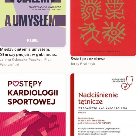
Między ciałem a umysłem.
Starszy pacjent w gabinecie
Świat przez słowa
lekarza specjalisty i POZ
Janina Kokoszka-Paszkot
,
Piotr
Jerzy Bralczyk
Wierzbiński