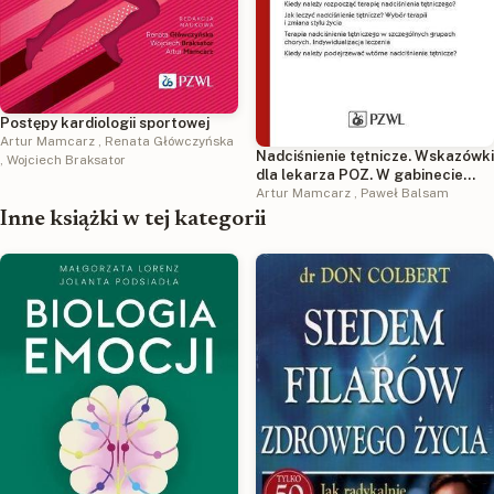
Postępy kardiologii sportowej
Artur Mamcarz
,
Renata Główczyńska
Nadciśnienie tętnicze. Wskazówki
,
Wojciech Braksator
dla lekarza POZ. W gabinecie
lekarza POZ
Artur Mamcarz
,
Paweł Balsam
Inne książki w tej kategorii