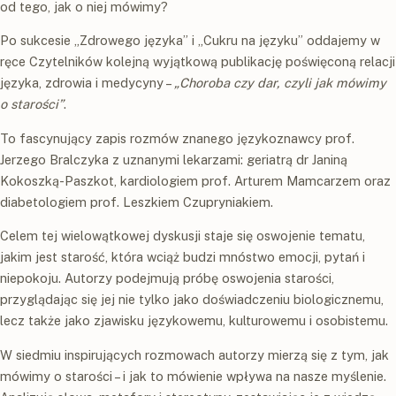
od tego, jak o niej mówimy?
Po sukcesie „Zdrowego języka” i „Cukru na języku” oddajemy w
ręce Czytelników kolejną wyjątkową publikację poświęconą relacji
języka, zdrowia i medycyny –
„Choroba czy dar, czyli jak mówimy
o starości”
.
To fascynujący zapis rozmów znanego językoznawcy prof.
Jerzego Bralczyka z uznanymi lekarzami: geriatrą dr Janiną
Kokoszką-Paszkot, kardiologiem prof. Arturem Mamcarzem oraz
diabetologiem prof. Leszkiem Czupryniakiem.
Celem tej wielowątkowej dyskusji staje się oswojenie tematu,
jakim jest starość, która wciąż budzi mnóstwo emocji, pytań i
niepokoju. Autorzy podejmują próbę oswojenia starości,
przyglądając się jej nie tylko jako doświadczeniu biologicznemu,
lecz także jako zjawisku językowemu, kulturowemu i osobistemu.
W siedmiu inspirujących rozmowach autorzy mierzą się z tym, jak
mówimy o starości – i jak to mówienie wpływa na nasze myślenie.