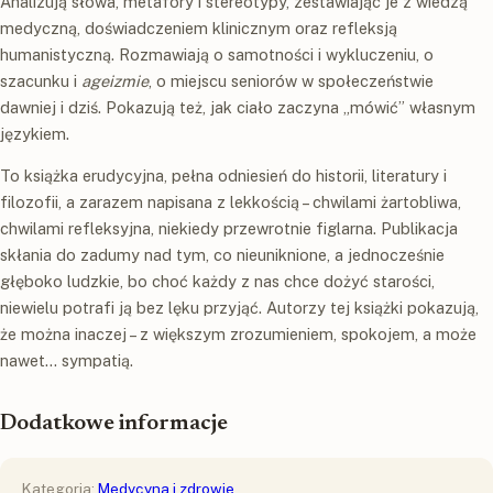
Analizują słowa, metafory i stereotypy, zestawiając je z wiedzą
medyczną, doświadczeniem klinicznym oraz refleksją
humanistyczną. Rozmawiają o samotności i wykluczeniu, o
szacunku i
ageizmie
, o miejscu seniorów w społeczeństwie
dawniej i dziś. Pokazują też, jak ciało zaczyna „mówić” własnym
językiem.
To książka erudycyjna, pełna odniesień do historii, literatury i
filozofii, a zarazem napisana z lekkością – chwilami żartobliwa,
chwilami refleksyjna, niekiedy przewrotnie figlarna. Publikacja
skłania do zadumy nad tym, co nieuniknione, a jednocześnie
głęboko ludzkie, bo choć każdy z nas chce dożyć starości,
niewielu potrafi ją bez lęku przyjąć. Autorzy tej książki pokazują,
że można inaczej – z większym zrozumieniem, spokojem, a może
nawet… sympatią.
Dodatkowe informacje
Kategoria:
Medycyna i zdrowie