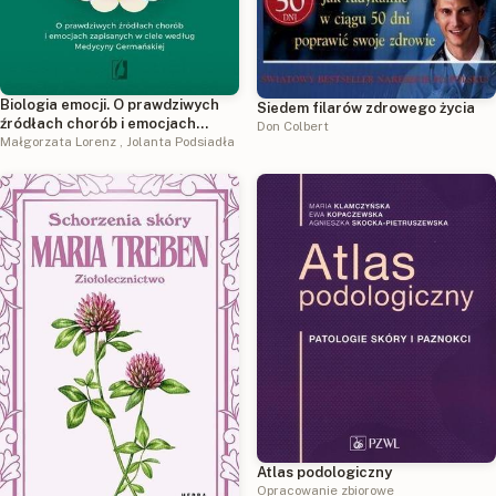
Biologia emocji. O prawdziwych
Siedem filarów zdrowego życia
źródłach chorób i emocjach
Don Colbert
zapisanych w ciele według
Małgorzata Lorenz
,
Jolanta Podsiadła
Medycyny Germańskiej
Atlas podologiczny
Opracowanie zbiorowe