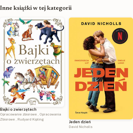
Inne książki w tej kategorii
Bajki o zwierzętach
Opracowanie zbiorowe
,
Opracowania
Zbiorowe
,
Rudyard Kipling
Jeden dzień
David Nicholls