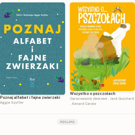
Wszystko o pszczołach
Poznaj alfabet i fajne zwierzaki
Opracowanie zbiorowe
,
Jack Guichard
Aggie Szyfter
,
Xenard Carole
REKLAMA