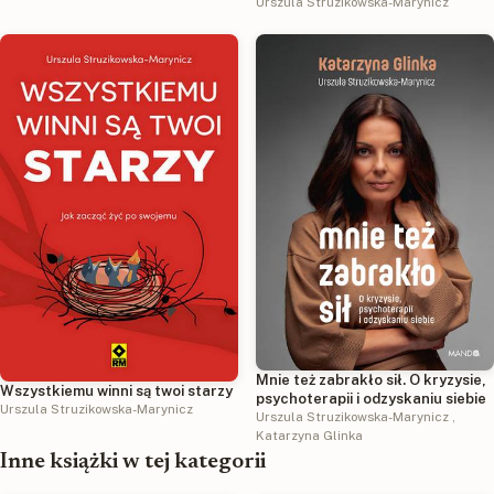
psychoterapii
Urszula Struzikowska-Marynicz
Mnie też zabrakło sił. O kryzysie,
Wszystkiemu winni są twoi starzy
psychoterapii i odzyskaniu siebie
Urszula Struzikowska-Marynicz
Urszula Struzikowska-Marynicz
,
Katarzyna Glinka
Inne książki w tej kategorii