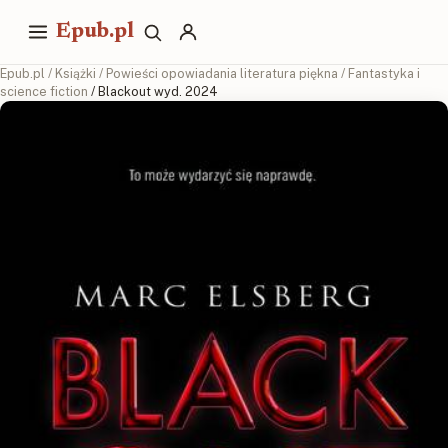
Epub.pl
Epub.pl
/
Książki
/
Powieści opowiadania literatura piękna
/
Fantastyka i
science fiction
/ Blackout wyd. 2024