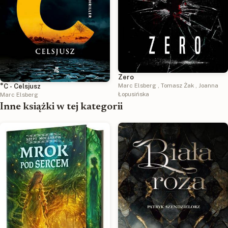
Zero
Marc Elsberg
,
Tomasz Żak
,
Joanna
°C - Celsjusz
Łopusińska
Marc Elsberg
Inne książki w tej kategorii