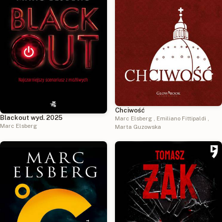
Chciwość
Blackout wyd. 2025
Marc Elsberg
,
Emiliano Fittipaldi
,
Marc Elsberg
Marta Guzowska