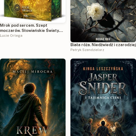
Mrok pod sercem. Szept
moczarów. Słowiańskie Światy.
Tom 2 (ilustrowane brzegi)
Lucie Ortega
Biała róża. Niedźwiedź i czarodziej
Patryk Szendzielorz