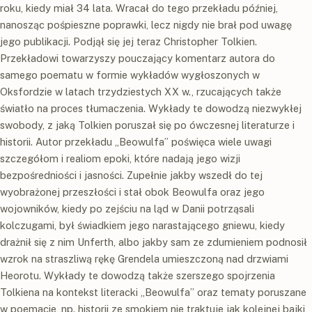
roku, kiedy miał 34 lata. Wracał do tego przekładu później,
nanosząc pośpieszne poprawki, lecz nigdy nie brał pod uwagę
jego publikacji. Podjął się jej teraz Christopher Tolkien.
Przekładowi towarzyszy pouczający komentarz autora do
samego poematu w formie wykładów wygłoszonych w
Oksfordzie w latach trzydziestych XX w., rzucających także
światło na proces tłumaczenia. Wykłady te dowodzą niezwykłej
swobody, z jaką Tolkien poruszał się po ówczesnej literaturze i
historii. Autor przekładu „Beowulfa” poświęca wiele uwagi
szczegółom i realiom epoki, które nadają jego wizji
bezpośredniości i jasności. Zupełnie jakby wszedł do tej
wyobrażonej przeszłości i stał obok Beowulfa oraz jego
wojowników, kiedy po zejściu na ląd w Danii potrząsali
kolczugami, był świadkiem jego narastającego gniewu, kiedy
drażnił się z nim Unferth, albo jakby sam ze zdumieniem podnosił
wzrok na straszliwą rękę Grendela umieszczoną nad drzwiami
Heorotu. Wykłady te dowodzą także szerszego spojrzenia
Tolkiena na kontekst literacki „Beowulfa” oraz tematy poruszane
w poemacie, np. historii ze smokiem nie traktuje jak kolejnej bajki