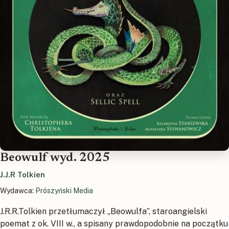
Beowulf wyd. 2025
J.J.R Tolkien
Wydawca:
Prószyński Media
J.R.R.Tolkien przetłumaczył „Beowulfa”, staroangielski
poemat z ok. VIII w., a spisany prawdopodobnie na początku