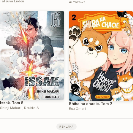
Tatsuya Endou
Ai Yazawa
Issak. Tom 6
Shiba na chacie. Tom 2
Shinji Makari
,
Double-S
Esu Omori
REKLAMA