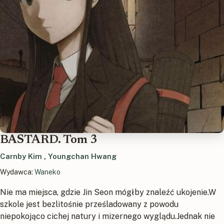
BASTARD. Tom 3
Carnby Kim
,
Youngchan Hwang
Wydawca:
Waneko
Nie ma miejsca, gdzie Jin Seon mógłby znaleźć ukojenie.W
szkole jest bezlitośnie prześladowany z powodu
niepokojąco cichej natury i mizernego wyglądu.Jednak nie