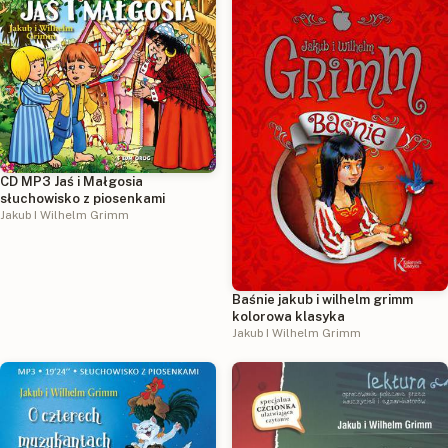
CD MP3 Jaś i Małgosia
słuchowisko z piosenkami
Jakub I Wilhelm Grimm
Baśnie jakub i wilhelm grimm
kolorowa klasyka
Jakub I Wilhelm Grimm