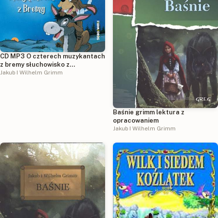
CD MP3 O czterech muzykantach
z bremy słuchowisko z
piosenkami
Jakub I Wilhelm Grimm
Baśnie grimm lektura z
opracowaniem
Jakub I Wilhelm Grimm