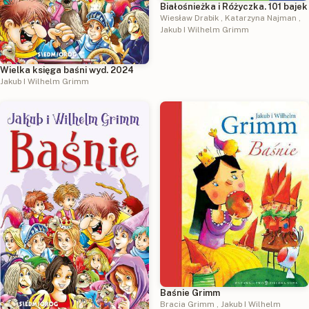
Białośnieżka i Różyczka. 101 bajek
Wiesław Drabik
,
Katarzyna Najman
,
Jakub I Wilhelm Grimm
Wielka księga baśni wyd. 2024
Jakub I Wilhelm Grimm
Baśnie Grimm
Bracia Grimm
,
Jakub I Wilhelm