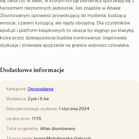
się zanurzyć w świat, w którym intrygi biurokracji spotykają się z
heroizmem niezłomnych jednostek, ten znajdzie w Atlasie
Zbuntowanym opowieść prowokującą do myślenia, budzącą
emocje, czasem irytującą, ale nigdy obojętną. Dla czytelników
epub.pl i platform książkowych to okazja by sięgnąć po klasykę,
która przez dziesięciolecia budziła kontrowersje, inspirowała
dyskusje i zmieniała spojrzenie na granice wolności człowieka.
Dodatkowe informacje
Kategoria:
Opowiadania
Wydawca:
Zysk i S-ka
Data pierwszego wydania:
1 stycznia 2024
Liczba stron:
1176
Tytuł oryginalny:
Atlas zbuntowany
Tłumaczenie:
Iwona Michałowska-Gabrych