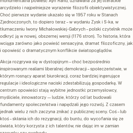
monumentalna powieść Ayn Rand, uznawana za jej literackie
arcydzieło i najpełniejsze wyrażenie filozofii obiektywistycznej.
Choć pierwsze wydanie ukazało się w 1957 roku w Stanach
Zjednoczonych, to dopiero teraz – w wydaniu Zysk i S-ka, w
tłumaczeniu Iwony Michałowskiej-Gabrych – polski czytelnik może
odkryć ją w nowej, obszernej wersji (1176 stron). To historia, która
wciąga zarówno jako powieść sensacyjna, dramat filozoficzny, jak
i opowieść o dramatycznym konflikcie światopoglądów.
Akcja rozgrywa się w dystopijnym – choć bezpośrednio
inspirowanym realiami liberalnej demokracji – społeczeństwie, w
którym rosnący aparat biurokracji, coraz bardziej ingerujące
regulacje i ideologiczne naciski zdestabilizują gospodarkę. W
centrum opowieści stają wybitne jednostki: przemysłowcy,
myśliciele, innowatorzy — ludzie, którzy od lat budowali
fundamenty społeczeństwa i napędzali jego rozwój. Z czasem
jednak wielu z nich zaczyna znikać z publicznej sceny. Coś – lub
ktoś – skłania ich do rezygnacji, do buntu, do wycofania się ze
świata, który korzysta z ich talentów, nie dając im w zamian
szacunku czy swobody.