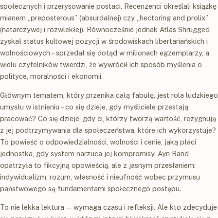
społecznych i przerysowanie postaci. Recenzenci określali książkę
mianem „preposterous” (absurdalnej) czy „hectoring and prolix”
(natarczywej i rozwlekłej). Równocześnie jednak Atlas Shrugged
zyskał status kultowej pozycji w środowiskach libertariańskich i
wolnościowych – sprzedał się dotąd w milionach egzemplarzy, a
wielu czytelników twierdzi, że wywrócił ich sposób myślenia o
polityce, moralności i ekonomii.
Głównym tematem, który przenika całą fabułę, jest rola ludzkiego
umysłu w istnieniu – co się dzieje, gdy myśliciele przestają
pracować? Co się dzieje, gdy ci, którzy tworzą wartość, rezygnują
z jej podtrzymywania dla społeczeństwa, które ich wykorzystuje?
To powieść o odpowiedzialności, wolności i cenie, jaką płaci
jednostka, gdy system narzuca jej kompromisy. Ayn Rand
opatrzyła to fikcyjną opowieścią, ale z jasnym przesłaniem:
indywidualizm, rozum, własność i nieufność wobec przymusu
państwowego są fundamentami społecznego postępu.
To nie lekka lektura — wymaga czasu i refleksji. Ale kto zdecyduje