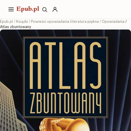
Epub.pl
Epub.pl
/
Książki
/
Powieści opowiadania literatura piękna
/
Opowiadania
/
Atlas zbuntowany