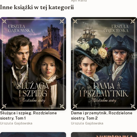
Ayn Rand
Inne książki w tej kategorii
Służąca i szpieg. Rozdzielone
Dama i przemytnik. Rozdzielone
siostry. Tom 1
siostry. Tom 2
Urszula Gajdowska
Urszula Gajdowska