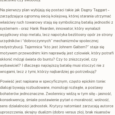
Na pierwszy plan wybijają się postaci takie jak Dagny Taggart –
zarządzająca ogromną siecią kolejową, której starania utrzymać
właściwy ruch towarowy stają się symboliczną batalią jednostki z
systemem – oraz Hank Rearden, innowator, który wynalazł
wyjątkowy stop metalu, lecz napotyka bezlitosny opór ze strony
urzędników i “dobroczynnych” mechanizmów społecznej
redystrybucji. Tajemnica “kto jest Johnem Galtem?” staje się
motywem przewodnim: kim naprawdę jest człowiek, który potrafi
skłonić mózgi świata do buntu? Czy to zniszczyciel, czy
wybawiciel? I dlaczego najcięższą batalię musi stoczyć nie z
wrogami, lecz z tymi, którzy najbardziej go potrzebują?
Powieść jest napisana w specyficznym, często epickim tonie:
dialogi bywają rozbudowane, monologi rozległe, a postawy
bohaterów jednoznaczne. Zwolennicy widzą w tym siłę – jasność,
konsekwencję, śmiałe postawienie pytań o moralność, wolność,
sens działalności jednostek. Krytycy natomiast zarzucają autorce
uproszczenia, skrajny dualizm (dobro versus zło), brak niuansów