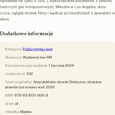
opowiada nie tylko o USA. Z wykształcenia polonistka, z zawodu
twórczyni gier komputerowych. Mieszka w Los Angeles, dużo
czyta, ogląda dziwne filmy i wędruje po bezdrożach z aparatem w
dłoni.
Dodatkowe informacje
Kategoria:
Publicystyka i esej
Wydawca:
Wydawnictwo RM
Data pierwszego wydania:
1 stycznia 2024
Liczba stron:
232
Tytuł oryginalny:
Amerykańskie obrazki Śmieszna i straszna
prawda zza oceanu wyd. 2026
ISBN:
978-83-8151-906-9
Język:
pl
Okładka:
Miękka