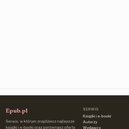
SERWIS
Epub.pl
Książki i e-booki
Serwis, w którym znajdziesz najlepsze
Autorzy
książki i e-booki oraz porównasz oferty
Wydawcy