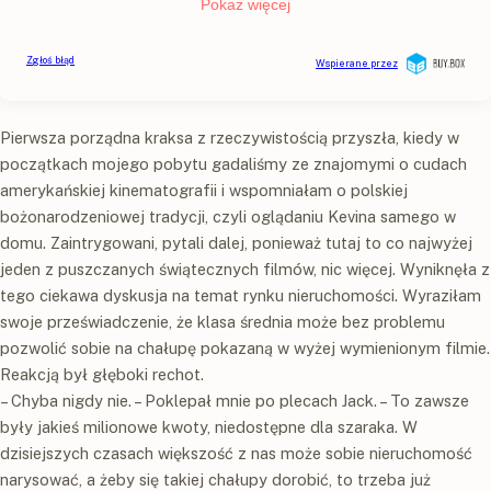
Pierwsza porządna kraksa z rzeczywistością przyszła, kiedy w
początkach mojego pobytu gadaliśmy ze znajomymi o cudach
amerykańskiej kinematografii i wspomniałam o polskiej
bożonarodzeniowej tradycji, czyli oglądaniu Kevina samego w
domu. Zaintrygowani, pytali dalej, ponieważ tutaj to co najwyżej
jeden z puszczanych świątecznych filmów, nic więcej. Wyniknęła z
tego ciekawa dyskusja na temat rynku nieruchomości. Wyraziłam
swoje przeświadczenie, że klasa średnia może bez problemu
pozwolić sobie na chałupę pokazaną w wyżej wymienionym filmie.
Reakcją był głęboki rechot.
– Chyba nigdy nie. – Poklepał mnie po plecach Jack. – To zawsze
były jakieś milionowe kwoty, niedostępne dla szaraka. W
dzisiejszych czasach większość z nas może sobie nieruchomość
narysować, a żeby się takiej chałupy dorobić, to trzeba już