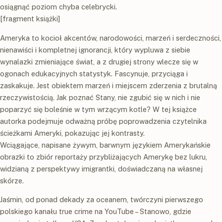
osiągnąć poziom chyba celebrycki.
[fragment książki]
Ameryka to kocioł akcentów, narodowości, marzeń i serdeczności,
nienawiści i kompletnej ignorancji, który wypluwa z siebie
wynalazki zmieniające świat, a z drugiej strony wlecze się w
ogonach edukacyjnych statystyk. Fascynuje, przyciąga i
zaskakuje. Jest obiektem marzeń i miejscem zderzenia z brutalną
rzeczywistością. Jak poznać Stany, nie zgubić się w nich i nie
poparzyć się boleśnie w tym wrzącym kotle? W tej książce
autorka podejmuje odważną próbę poprowadzenia czytelnika
ścieżkami Ameryki, pokazując jej kontrasty.
Wciągające, napisane żywym, barwnym językiem Amerykańskie
obrazki to zbiór reportaży przybliżających Amerykę bez lukru,
widzianą z perspektywy imigrantki, doświadczaną na własnej
skórze.
Jaśmin, od ponad dekady za oceanem, twórczyni pierwszego
polskiego kanału true crime na YouTube – Stanowo, gdzie