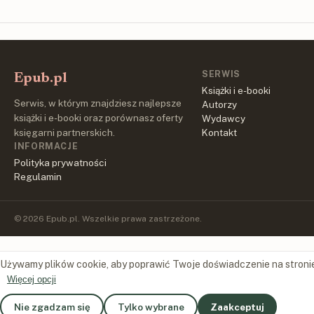
SERWIS
Epub.pl
Książki i e-booki
Serwis, w którym znajdziesz najlepsze
Autorzy
książki i e-booki oraz porównasz oferty
Wydawcy
księgarni partnerskich.
Kontakt
INFORMACJE
Polityka prywatności
Regulamin
© 2026 Epub.pl. Wszelkie prawa zastrzeżone.
Używamy plików cookie, aby poprawić Twoje doświadczenie na stroni
Więcej opcji
Nie zgadzam się
Tylko wybrane
Zaakceptuj