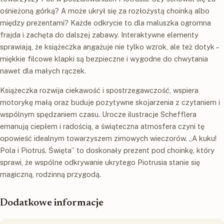
ośnieżoną górką? A może ukrył się za rozłożystą choinką albo
między prezentami? Każde odkrycie to dla maluszka ogromna
frajda i zachęta do dalszej zabawy. Interaktywne elementy
sprawiają, że książeczka angażuje nie tylko wzrok, ale też dotyk –
miękkie filcowe klapki są bezpieczne i wygodne do chwytania
nawet dla małych rączek.
Książeczka rozwija ciekawość i spostrzegawczość, wspiera
motorykę małą oraz buduje pozytywne skojarzenia z czytaniem i
wspólnym spędzaniem czasu. Urocze ilustracje Schefflera
emanują ciepłem i radością, a świąteczna atmosfera czyni tę
opowieść idealnym towarzyszem zimowych wieczorów. „A kuku!
Pola i Piotruś. Święta” to doskonały prezent pod choinkę, który
sprawi, że wspólne odkrywanie ukrytego Piotrusia stanie się
magiczną, rodzinną przygodą.
Dodatkowe informacje