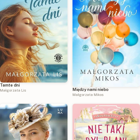
Tamte dni
Między nami niebo
Małgorzata Lis
Małgorzata Mikos