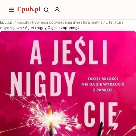
Epub.pl
Epub.pl
/
Książki
/
Powieści opowiadania literatura piękna
/
Literatura
obyczajowa
/ A jeśli nigdy Cię nie zapomnę?